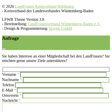
© 2026
LandFrauen Kreisverband Böblingen
-
Kreisverband des Landesverbandes Württemberg-Baden
LFWB Theme Version 3.8
-
Bereitstellung:
LandFrauenverband Württemberg-Baden e.V.
-
Design & Programmierung:
bzweic GmbH
Anfrage
Sie haben Interesse an einer Mitgliedschaft bei den LandFrauen? Sie
möchten gerne unsere Ziele unterstützen?
Vorname
*
Bi
Nachname
*
Bitte l
Telefon
E-Mail
*
Ortsverein
*
Nachricht
*