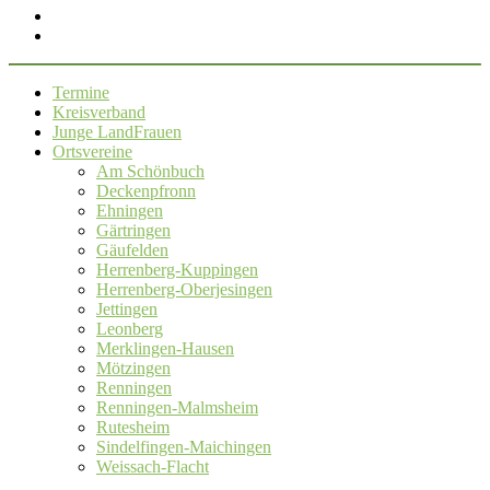
Termine
Kreisverband
Junge LandFrauen
Ortsvereine
Am Schönbuch
Deckenpfronn
Ehningen
Gärtringen
Gäufelden
Herrenberg-Kuppingen
Herrenberg-Oberjesingen
Jettingen
Leonberg
Merklingen-Hausen
Mötzingen
Renningen
Renningen-Malmsheim
Rutesheim
Sindelfingen-Maichingen
Weissach-Flacht