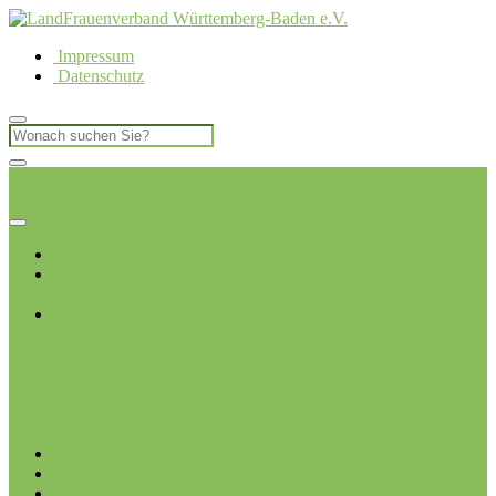
Impressum
Datenschutz
LandFrauen Kreisverband Böblingen
Ich möchte
Mitglied werden
Startseite
Über uns
Kreisvorstand
Ortsvereine
Deckenpfronn
Ehningen
Gärtringen
Gäufelden
Herrenberg-
Kuppingen
Herrenberg-
Oberjesingen
Jettingen
Leonberg
Merklingen-
Hausen
Mötzingen
Renningen
Renningen-
Malmsheim
Rutesheim
Sindelfingen-Maichingen
Weissach-
Flacht
Junge LandFrauen
Termine
Blog