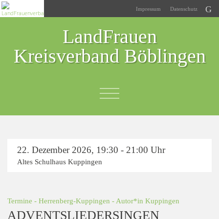
Impressum
Datenschutz
LandFrauen
Kreisverband Böblingen
22. Dezember 2026
,
19:30 - 21:00 Uhr
Altes Schulhaus Kuppingen
Termine
-
Herrenberg-Kuppingen
- Autor*in
Kuppingen
ADVENTSLIEDERSINGEN