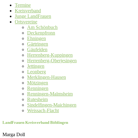
Termine
Kreisverband
Junge LandFrauen
Ortsvereine
Am Schönbuch
Deckenpfronn
Ehningen
Gärtringen
Gäufelden
Herrenberg-Kuppingen
Herrenberg-Oberjesingen
Jettingen
Leonberg
Merklingen-Hausen
Mötzingen
Renningen
Renningen-Malmsheim
Rutesheim
Sindelfingen-Maichingen
Weissach-Flacht
LandFrauen Kreisverband Böblingen
Marga Doll