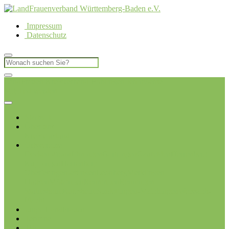
Impressum
Datenschutz
LandFrauen Kreisverband Böblingen
Ich möchte
Mitglied werden
Startseite
Über uns
Kreisvorstand
Ortsvereine
Deckenpfronn
Ehningen
Gärtringen
Gäufelden
Herrenberg-
Kuppingen
Herrenberg-
Oberjesingen
Jettingen
Leonberg
Merklingen-
Hausen
Mötzingen
Renningen
Renningen-
Malmsheim
Rutesheim
Sindelfingen-Maichingen
Weissach-
Flacht
Junge LandFrauen
Termine
Blog