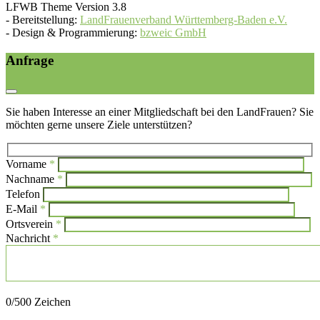
LFWB Theme Version 3.8
-
Bereitstellung:
LandFrauenverband Württemberg-Baden e.V.
-
Design & Programmierung:
bzweic GmbH
Anfrage
Sie haben Interesse an einer Mitgliedschaft bei den LandFrauen? Sie
möchten gerne unsere Ziele unterstützen?
Vorname
*
Bi
Nachname
*
Bitte l
Telefon
E-Mail
*
Ortsverein
*
Nachricht
*
Bitte lasse dieses Feld leer.
0
/500 Zeichen