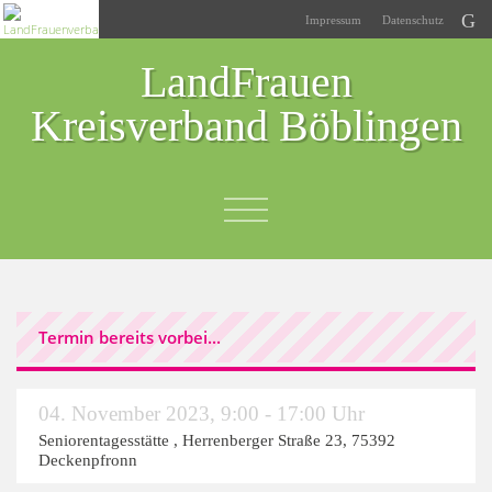
Impressum
Datenschutz
LandFrauen
Kreisverband Böblingen
Termin bereits vorbei...
04. November 2023
,
9:00 - 17:00 Uhr
Seniorentagesstätte
, Herrenberger Straße 23, 75392
Deckenpfronn