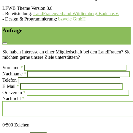
LFWB Theme Version 3.8
-
Bereitstellung:
LandFrauenverband Württemberg-Baden e.V.
-
Design & Programmierung:
bzweic GmbH
Anfrage
Sie haben Interesse an einer Mitgliedschaft bei den LandFrauen? Sie
möchten gerne unsere Ziele unterstützen?
Vorname
*
Bi
Nachname
*
Bitte l
Telefon
E-Mail
*
Ortsverein
*
Nachricht
*
Bitte lasse dieses Feld leer.
0
/500 Zeichen