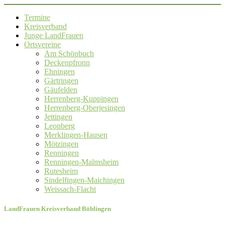
Termine
Kreisverband
Junge LandFrauen
Ortsvereine
Am Schönbuch
Deckenpfronn
Ehningen
Gärtringen
Gäufelden
Herrenberg-Kuppingen
Herrenberg-Oberjesingen
Jettingen
Leonberg
Merklingen-Hausen
Mötzingen
Renningen
Renningen-Malmsheim
Rutesheim
Sindelfingen-Maichingen
Weissach-Flacht
LandFrauen Kreisverband Böblingen