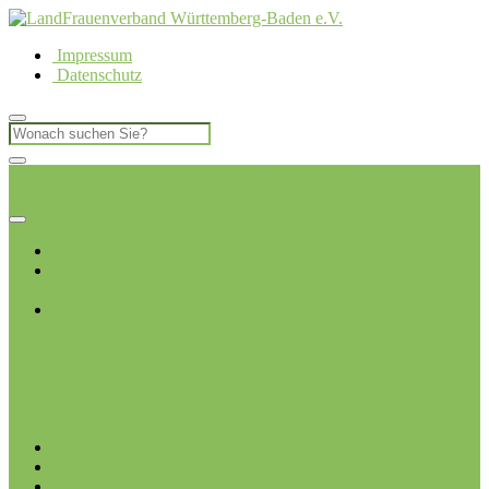
Impressum
Datenschutz
LandFrauen Kreisverband Böblingen
Ich möchte
Mitglied werden
Startseite
Über uns
Kreisvorstand
Ortsvereine
Deckenpfronn
Ehningen
Gärtringen
Gäufelden
Herrenberg-
Kuppingen
Herrenberg-
Oberjesingen
Jettingen
Leonberg
Merklingen-
Hausen
Mötzingen
Renningen
Renningen-
Malmsheim
Rutesheim
Sindelfingen-Maichingen
Weissach-
Flacht
Junge LandFrauen
Termine
Blog