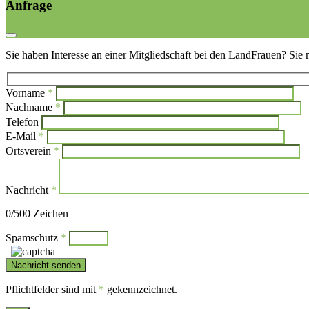
Anfrage
Sie haben Interesse an einer Mitgliedschaft bei den LandFrauen? Sie 
Vorname
*
Bi
Nachname
*
Bitte l
Telefon
E-Mail
*
Ortsverein
*
Nachricht
*
0
/500 Zeichen
Spamschutz
*
Pflichtfelder sind mit
*
gekennzeichnet.