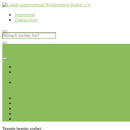
Impressum
Datenschutz
LandFrauen Kreisverband Böblingen
Ich möchte
Mitglied werden
Startseite
Über uns
Kreisvorstand
Ortsvereine
Deckenpfronn
Ehningen
Gärtringen
Gäufelden
Herrenberg-Kupp
Maichingen
Weissach-Flacht
Junge LandFrauen
Termine
Blog
Galerien
Kontakt
Termin bereits vorbei...