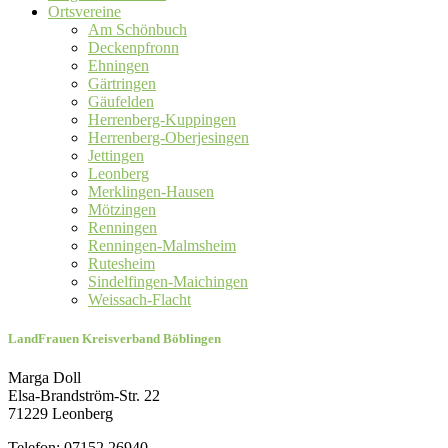
Ortsvereine
Am Schönbuch
Deckenpfronn
Ehningen
Gärtringen
Gäufelden
Herrenberg-Kuppingen
Herrenberg-Oberjesingen
Jettingen
Leonberg
Merklingen-Hausen
Mötzingen
Renningen
Renningen-Malmsheim
Rutesheim
Sindelfingen-Maichingen
Weissach-Flacht
LandFrauen Kreisverband Böblingen
Marga Doll
Elsa-Brandström-Str. 22
71229 Leonberg
Telefon: 07152 26940