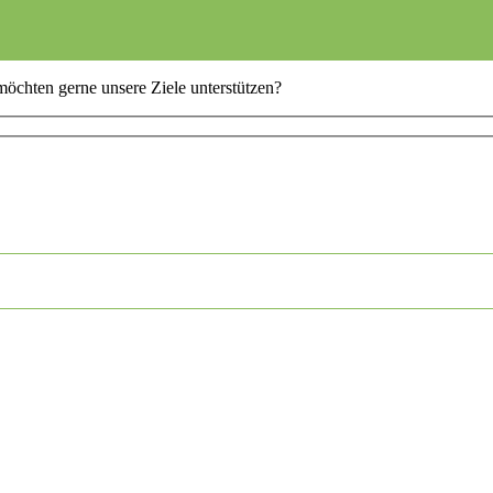
möchten gerne unsere Ziele unterstützen?
tte lasse dieses Feld leer.
asse dieses Feld leer.