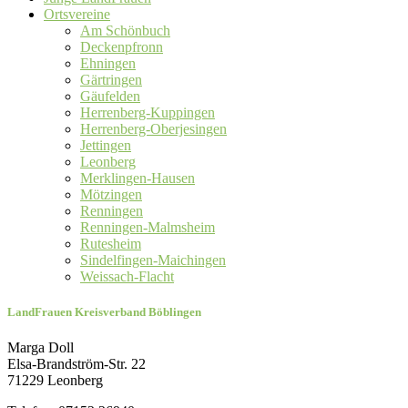
Ortsvereine
Am Schönbuch
Deckenpfronn
Ehningen
Gärtringen
Gäufelden
Herrenberg-Kuppingen
Herrenberg-Oberjesingen
Jettingen
Leonberg
Merklingen-Hausen
Mötzingen
Renningen
Renningen-Malmsheim
Rutesheim
Sindelfingen-Maichingen
Weissach-Flacht
LandFrauen Kreisverband Böblingen
Marga Doll
Elsa-Brandström-Str. 22
71229 Leonberg