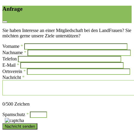
Anfrage
Sie haben Interesse an einer Mitgliedschaft bei den LandFrauen? Sie
möchten gerne unsere Ziele unterstützen?
Vorname
*
Bi
Nachname
*
Bitte l
Telefon
E-Mail
*
Ortsverein
*
Nachricht
*
Bitte lasse dieses Feld leer.
0
/500 Zeichen
Spamschutz
*