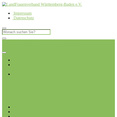
Impressum
Datenschutz
LandFrauen Kreisverband Böblingen
Ich möchte
Mitglied werden
Startseite
Über uns
Kreisvorstand
Ortsvereine
Deckenpfronn
Ehningen
Gärtringen
Gäufelden
Herrenberg-
Kuppingen
Herrenberg-
Oberjesingen
Jettingen
Leonberg
Merklingen-
Hausen
Mötzingen
Renningen
Renningen-
Malmsheim
Rutesheim
Sindelfingen-Maichingen
Weissach-
Flacht
Junge LandFrauen
Termine
Blog