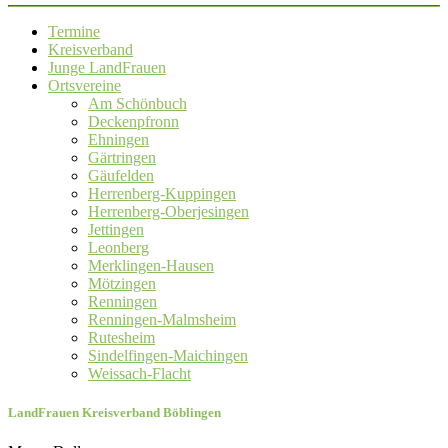
Termine
Kreisverband
Junge LandFrauen
Ortsvereine
Am Schönbuch
Deckenpfronn
Ehningen
Gärtringen
Gäufelden
Herrenberg-Kuppingen
Herrenberg-Oberjesingen
Jettingen
Leonberg
Merklingen-Hausen
Mötzingen
Renningen
Renningen-Malmsheim
Rutesheim
Sindelfingen-Maichingen
Weissach-Flacht
LandFrauen Kreisverband Böblingen