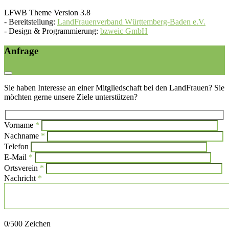
LFWB Theme Version 3.8
-
Bereitstellung:
LandFrauenverband Württemberg-Baden e.V.
-
Design & Programmierung:
bzweic GmbH
Anfrage
Sie haben Interesse an einer Mitgliedschaft bei den LandFrauen? Sie
möchten gerne unsere Ziele unterstützen?
Vorname
*
Bi
Nachname
*
Bitte l
Telefon
E-Mail
*
Ortsverein
*
Nachricht
*
Bitte lasse dieses Feld leer.
0
/500 Zeichen