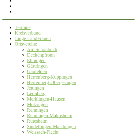
Termine
Kreisverband
Junge LandFrauen
Ortsvereine
Am Schönbuch
Deckenpfronn
Ehningen
Gärtringen
Gäufelden
Herrenberg-Kuppingen
Herrenberg-Oberjesingen
Jettingen
Leonberg
Merklingen-Hausen
Mötzingen
Renningen
Renningen-Malmsheim
Rutesheim
Sindelfingen-Maichingen
Weissach-Flacht