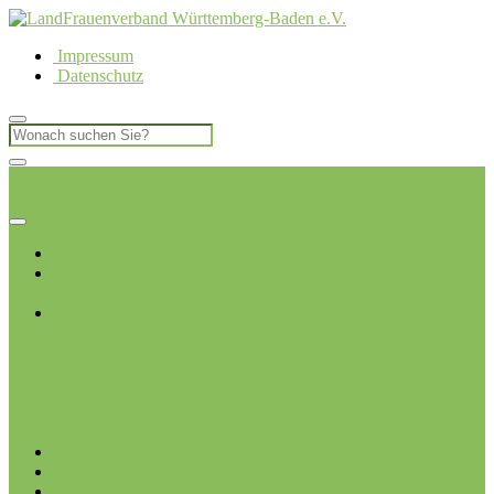
Impressum
Datenschutz
LandFrauen Kreisverband Böblingen
Ich möchte
Mitglied werden
Startseite
Über uns
Kreisvorstand
Ortsvereine
Deckenpfronn
Ehningen
Gärtringen
Gäufelden
Herrenberg-
Kuppingen
Herrenberg-
Oberjesingen
Jettingen
Leonberg
Merklingen-
Hausen
Mötzingen
Renningen
Renningen-
Malmsheim
Rutesheim
Sindelfingen-Maichingen
Weissach-
Flacht
Junge LandFrauen
Termine
Blog