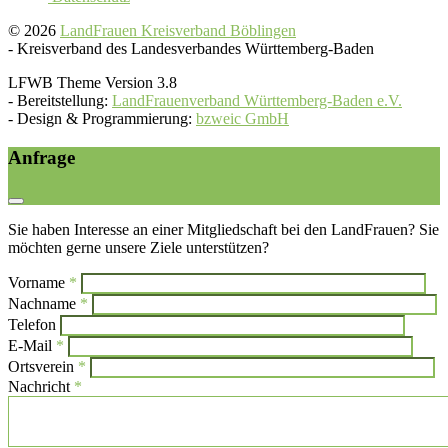
© 2026
LandFrauen Kreisverband Böblingen
-
Kreisverband des Landesverbandes Württemberg-Baden
LFWB Theme Version 3.8
-
Bereitstellung:
LandFrauenverband Württemberg-Baden e.V.
-
Design & Programmierung:
bzweic GmbH
Anfrage
Sie haben Interesse an einer Mitgliedschaft bei den LandFrauen? Sie
möchten gerne unsere Ziele unterstützen?
Vorname
*
Bi
Nachname
*
Bitte l
Telefon
E-Mail
*
Ortsverein
*
Nachricht
*