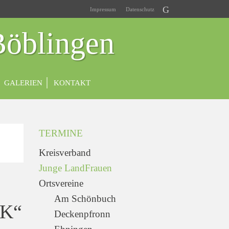
Impressum
Datenschutz
Böblingen
GALERIEN
KONTAKT
TERMINE
Kreisverband
Junge LandFrauen
Ortsvereine
Am Schönbuch
K“
Deckenpfronn