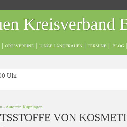
en Kreisverband 
ORTSVEREINE
JUNGE LANDFRAUEN
TERMINE
BLOG
:00 Uhr
en
- Autor*in
Kuppingen
LTSSTOFFE VON KOSMETI