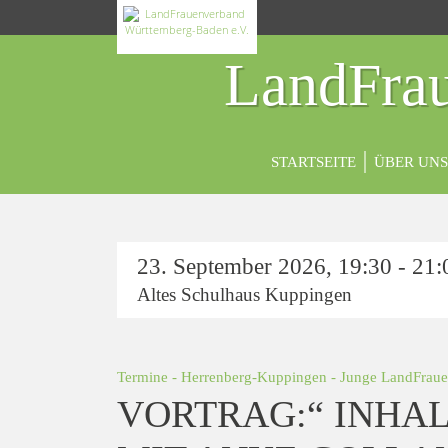
LandFrau
STARTSEITE
ÜBER UNS
23. September 2026
,
19:30 - 21
Altes Schulhaus Kuppingen
Termine
-
Herrenberg-Kuppingen
-
Junge LandFrau
VORTRAG:“ INHA