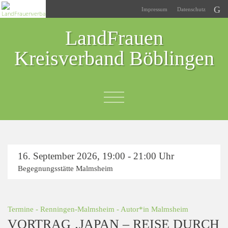
Impressum
Datenschutz
LandFrauen
Kreisverband Böblingen
16. September 2026
,
19:00 - 21:00 Uhr
Begegnungsstätte Malmsheim
Termine
-
Renningen-Malmsheim
- Autor*in
Malmsheim
VORTRAG ‚JAPAN – REISE DURCH