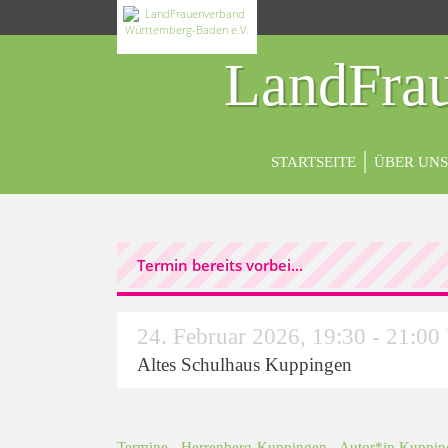
LandFrau
STARTSEITE
ÜBER UNS
Termin bereits vorbei...
24. Februar 2026
,
19:30 - 21:00
Altes Schulhaus Kuppingen
Termine
-
Herrenberg-Kuppingen
- Autor*in
Kuppin