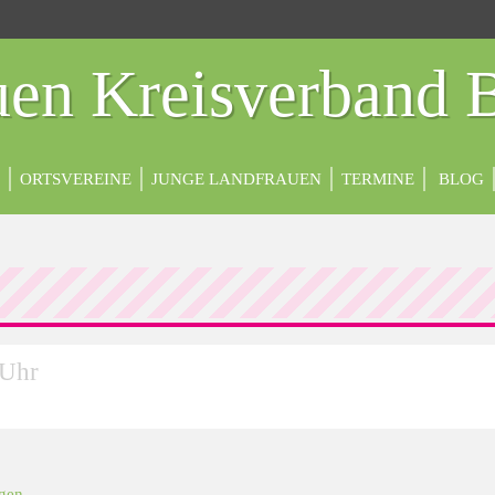
en Kreisverband 
ORTSVEREINE
JUNGE LANDFRAUEN
TERMINE
BLOG
 Uhr
gen