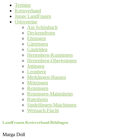
Termine
Kreisverband
Junge LandFrauen
Ortsvereine
Am Schönbuch
Deckenpfronn
Ehningen
Gärtringen
Gäufelden
Herrenberg-Kuppingen
Herrenberg-Oberjesingen
Jettingen
Leonberg
Merklingen-Hausen
Mötzingen
Renningen
Renningen-Malmsheim
Rutesheim
Sindelfingen-Maichingen
Weissach-Flacht
LandFrauen Kreisverband Böblingen
Marga Doll