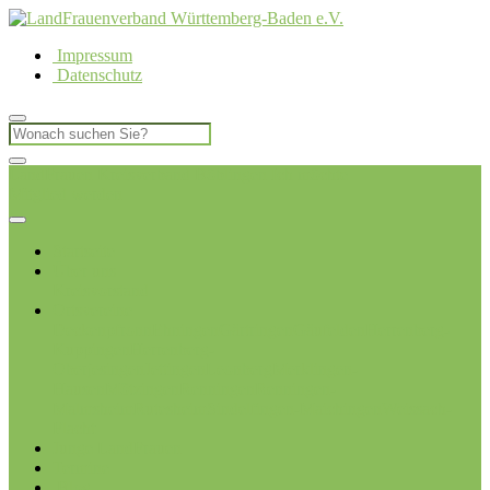
Impressum
Datenschutz
LandFrauen Kreisverband Böblingen
Ich möchte
Mitglied werden
Startseite
Über uns
Kreisvorstand
Ortsvereine
Deckenpfronn
Ehningen
Gärtringen
Gäufelden
Herrenberg-
Kuppingen
Herrenberg-
Oberjesingen
Jettingen
Leonberg
Merklingen-
Hausen
Mötzingen
Renningen
Renningen-
Malmsheim
Rutesheim
Sindelfingen-Maichingen
Weissach-
Flacht
Junge LandFrauen
Termine
Blog