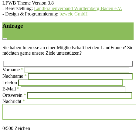
LFWB Theme Version 3.8
-
Bereitstellung:
LandFrauenverband Württemberg-Baden e.V.
-
Design & Programmierung:
bzweic GmbH
Anfrage
Sie haben Interesse an einer Mitgliedschaft bei den LandFrauen? Sie
möchten gerne unsere Ziele unterstützen?
Vorname
*
Bi
Nachname
*
Bitte l
Telefon
E-Mail
*
Ortsverein
*
Nachricht
*
Bitte lasse dieses Feld leer.
0
/500 Zeichen