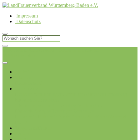
Impressum
Datenschutz
LandFrauen Kreisverband Böblingen
Ich möchte
Mitglied werden
Startseite
Über uns
Kreisvorstand
Ortsvereine
Deckenpfronn
Ehningen
Gärtringen
Gäufelden
Herrenberg-
Kuppingen
Herrenberg-
Oberjesingen
Jettingen
Leonberg
Merklingen-
Hausen
Mötzingen
Renningen
Renningen-
Malmsheim
Rutesheim
Sindelfingen-Maichingen
Weissach-
Flacht
Junge LandFrauen
Termine
Blog