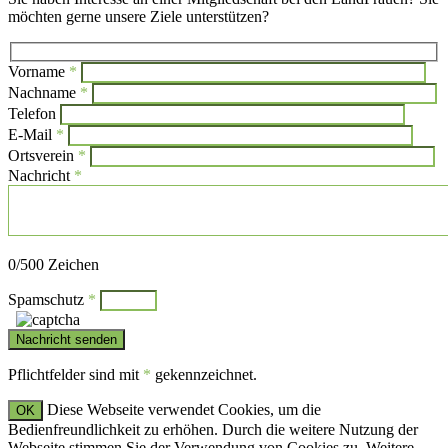
möchten gerne unsere Ziele unterstützen?
Vorname
*
Bi
Nachname
*
Bitte l
Telefon
E-Mail
*
Ortsverein
*
Nachricht
*
Bitte lasse dieses Feld leer.
0
/500 Zeichen
Spamschutz
*
Pflichtfelder sind mit
*
gekennzeichnet.
Diese Webseite verwendet Cookies, um die
OK
Bedienfreundlichkeit zu erhöhen. Durch die weitere Nutzung der
Webseite stimmen Sie der Verwendung von Cookies zu. Weitere