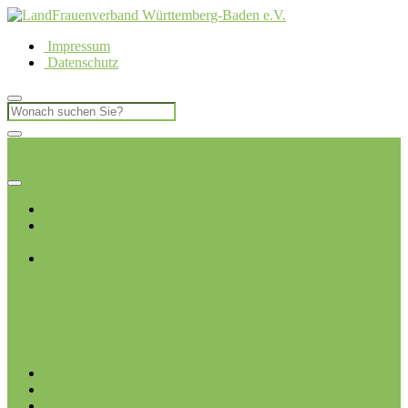
Impressum
Datenschutz
LandFrauen Kreisverband Böblingen
Ich möchte
Mitglied werden
Startseite
Über uns
Kreisvorstand
Ortsvereine
Deckenpfronn
Ehningen
Gärtringen
Gäufelden
Herrenberg-
Kuppingen
Herrenberg-
Oberjesingen
Jettingen
Leonberg
Merklingen-
Hausen
Mötzingen
Renningen
Renningen-
Malmsheim
Rutesheim
Sindelfingen-Maichingen
Weissach-
Flacht
Junge LandFrauen
Termine
Blog