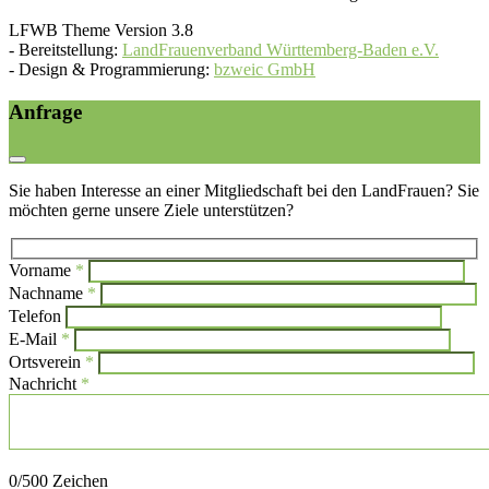
LFWB Theme Version 3.8
-
Bereitstellung:
LandFrauenverband Württemberg-Baden e.V.
-
Design & Programmierung:
bzweic GmbH
Anfrage
Sie haben Interesse an einer Mitgliedschaft bei den LandFrauen? Sie
möchten gerne unsere Ziele unterstützen?
Vorname
*
Bi
Nachname
*
Bitte l
Telefon
E-Mail
*
Ortsverein
*
Nachricht
*
Bitte lasse dieses Feld leer.
0
/500 Zeichen