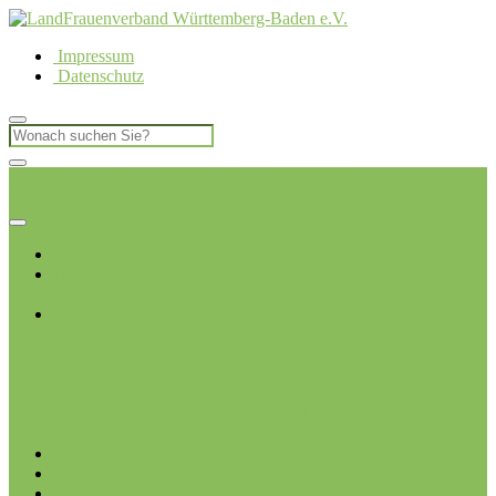
Impressum
Datenschutz
LandFrauen Kreisverband Böblingen
Ich möchte
Mitglied werden
Startseite
Über uns
Kreisvorstand
Ortsvereine
Deckenpfronn
Ehningen
Gärtringen
Gäufelden
Herrenberg-
Kuppingen
Herrenberg-
Oberjesingen
Jettingen
Leonberg
Merklingen-
Hausen
Mötzingen
Renningen
Renningen-
Malmsheim
Rutesheim
Sindelfingen-Maichingen
Weissach-
Flacht
Junge LandFrauen
Termine
Blog