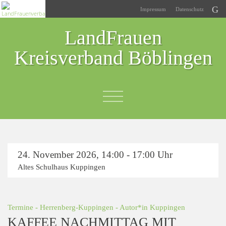
Impressum
Datenschutz
LandFrauen
Kreisverband Böblingen
24. November 2026
,
14:00 - 17:00 Uhr
Altes Schulhaus Kuppingen
Termine
-
Herrenberg-Kuppingen
- Autor*in
Kuppingen
KAFFEE NACHMITTAG MIT