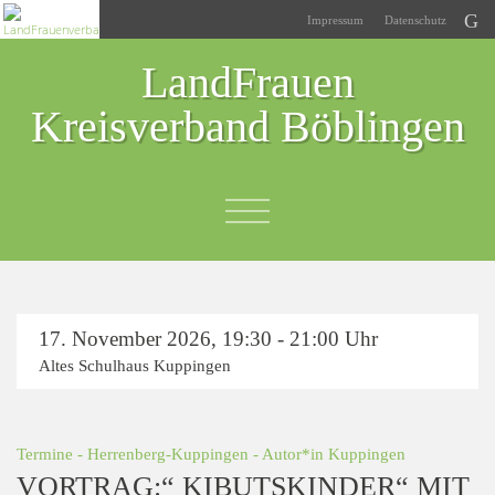
Impressum
Datenschutz
LandFrauen
Kreisverband Böblingen
17. November 2026
,
19:30 - 21:00 Uhr
Altes Schulhaus Kuppingen
Termine
-
Herrenberg-Kuppingen
- Autor*in
Kuppingen
VORTRAG:“ KIBUTSKINDER“ MIT