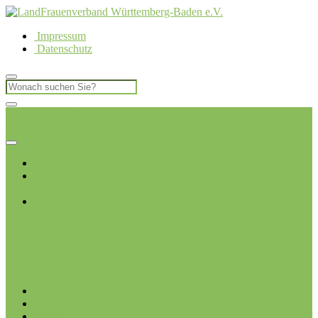
Impressum
Datenschutz
LandFrauen Kreisverband Böblingen
Ich möchte
Mitglied werden
Startseite
Über uns
Kreisvorstand
Ortsvereine
Deckenpfronn
Ehningen
Gärtringen
Gäufelden
Herrenberg-
Kuppingen
Herrenberg-
Oberjesingen
Jettingen
Leonberg
Merklingen-
Hausen
Mötzingen
Renningen
Renningen-
Malmsheim
Rutesheim
Sindelfingen-Maichingen
Weissach-
Flacht
Junge LandFrauen
Termine
Blog