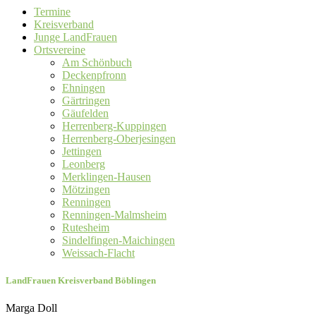
Termine
Kreisverband
Junge LandFrauen
Ortsvereine
Am Schönbuch
Deckenpfronn
Ehningen
Gärtringen
Gäufelden
Herrenberg-Kuppingen
Herrenberg-Oberjesingen
Jettingen
Leonberg
Merklingen-Hausen
Mötzingen
Renningen
Renningen-Malmsheim
Rutesheim
Sindelfingen-Maichingen
Weissach-Flacht
LandFrauen Kreisverband Böblingen
Marga Doll