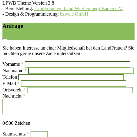
LFWB Theme Version 3.8
-
Bereitstellung:
LandFrauenverband Württemberg-Baden e.V.
-
Design & Programmierung:
bzweic GmbH
Anfrage
Sie haben Interesse an einer Mitgliedschaft bei den LandFrauen? Sie
möchten gerne unsere Ziele unterstützen?
Vorname
*
Bi
Nachname
*
Bitte l
Telefon
E-Mail
*
Ortsverein
*
Nachricht
*
Bitte lasse dieses Feld leer.
0
/500 Zeichen
Spamschutz
*