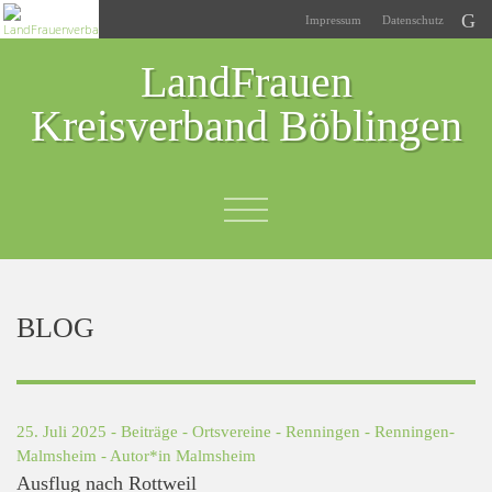
Impressum
Datenschutz
LandFrauen
Kreisverband Böblingen
BLOG
25. Juli 2025 -
Beiträge
-
Ortsvereine
-
Renningen
-
Renningen-
Malmsheim
- Autor*in
Malmsheim
Ausflug nach Rottweil