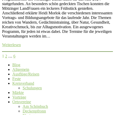
stattgefunden. An besonders schön gedeckten Tischen konnten die
Mötzinger LandFrauen ein leckeres Frühstück genießen.
Anschließend erklärte Heidi Morlok die verschiedenen interessanten
Vortrags- und Bildungsangebote für das laufende Jahr. Die Themen
reichen von Wandern, Gedächtnistraining, über Natur, Gesundheit,
Kreativschmuck, bis zur Alltagsmotivation. Ein ausgewogenes
Programm, für jeden ist etwas dabei. Die Termine für die jeweiligen
Veranstaltungen werden im…
Weiterlesen
Seitennummerierung
1
2
…
6
der
Blog
Allgemein
Beiträge
Ausflüge/Reisen
Feste
Kreisverband
Schulungen
Märkte
Vorträge
Ortsvereine
Am Schönbuch
Deckenpfronn