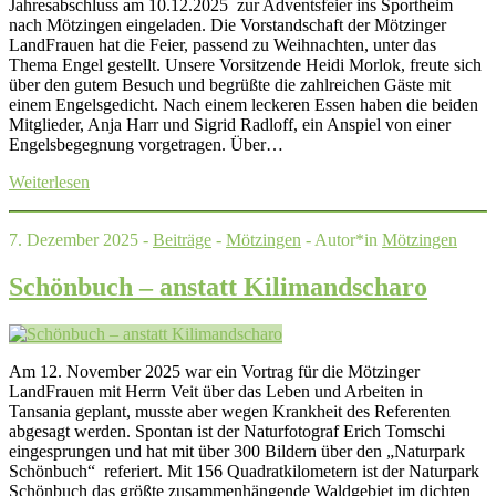
Jahresabschluss am 10.12.2025 zur Adventsfeier ins Sportheim
nach Mötzingen eingeladen. Die Vorstandschaft der Mötzinger
LandFrauen hat die Feier, passend zu Weihnachten, unter das
Thema Engel gestellt. Unsere Vorsitzende Heidi Morlok, freute sich
über den gutem Besuch und begrüßte die zahlreichen Gäste mit
einem Engelsgedicht. Nach einem leckeren Essen haben die beiden
Mitglieder, Anja Harr und Sigrid Radloff, ein Anspiel von einer
Engelsbegegnung vorgetragen. Über…
Weiterlesen
7. Dezember 2025 -
Beiträge
-
Mötzingen
- Autor*in
Mötzingen
Schönbuch – anstatt Kilimandscharo
Am 12. November 2025 war ein Vortrag für die Mötzinger
LandFrauen mit Herrn Veit über das Leben und Arbeiten in
Tansania geplant, musste aber wegen Krankheit des Referenten
abgesagt werden. Spontan ist der Naturfotograf Erich Tomschi
eingesprungen und hat mit über 300 Bildern über den „Naturpark
Schönbuch“ referiert. Mit 156 Quadratkilometern ist der Naturpark
Schönbuch das größte zusammenhängende Waldgebiet im dichten