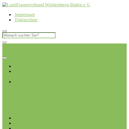
Impressum
Datenschutz
LandFrauen Kreisverband Böblingen
Ich möchte
Mitglied werden
Startseite
Über uns
Kreisvorstand
Ortsvereine
Deckenpfronn
Ehningen
Gärtringen
Gäufelden
Herrenberg-
Kuppingen
Herrenberg-
Oberjesingen
Jettingen
Leonberg
Merklingen-
Hausen
Mötzingen
Renningen
Renningen-
Malmsheim
Rutesheim
Sindelfingen-Maichingen
Weissach-
Flacht
Junge LandFrauen
Termine
Blog