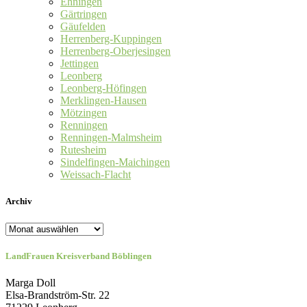
Ehningen
Gärtringen
Gäufelden
Herrenberg-Kuppingen
Herrenberg-Oberjesingen
Jettingen
Leonberg
Leonberg-Höfingen
Merklingen-Hausen
Mötzingen
Renningen
Renningen-Malmsheim
Rutesheim
Sindelfingen-Maichingen
Weissach-Flacht
Archiv
Archiv
LandFrauen Kreisverband Böblingen
Marga Doll
Elsa-Brandström-Str. 22