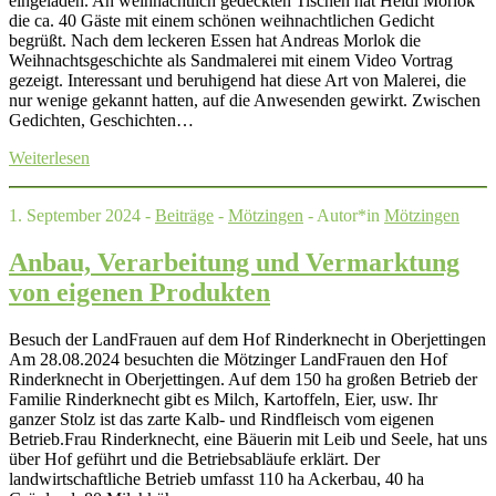
eingeladen. An weihnachtlich gedeckten Tischen hat Heidi Morlok
die ca. 40 Gäste mit einem schönen weihnachtlichen Gedicht
begrüßt. Nach dem leckeren Essen hat Andreas Morlok die
Weihnachtsgeschichte als Sandmalerei mit einem Video Vortrag
gezeigt. Interessant und beruhigend hat diese Art von Malerei, die
nur wenige gekannt hatten, auf die Anwesenden gewirkt. Zwischen
Gedichten, Geschichten…
Weiterlesen
1. September 2024 -
Beiträge
-
Mötzingen
- Autor*in
Mötzingen
Anbau, Verarbeitung und Vermarktung
von eigenen Produkten
Besuch der LandFrauen auf dem Hof Rinderknecht in Oberjettingen
Am 28.08.2024 besuchten die Mötzinger LandFrauen den Hof
Rinderknecht in Oberjettingen. Auf dem 150 ha großen Betrieb der
Familie Rinderknecht gibt es Milch, Kartoffeln, Eier, usw. Ihr
ganzer Stolz ist das zarte Kalb- und Rindfleisch vom eigenen
Betrieb.Frau Rinderknecht, eine Bäuerin mit Leib und Seele, hat uns
über Hof geführt und die Betriebsabläufe erklärt. Der
landwirtschaftliche Betrieb umfasst 110 ha Ackerbau, 40 ha