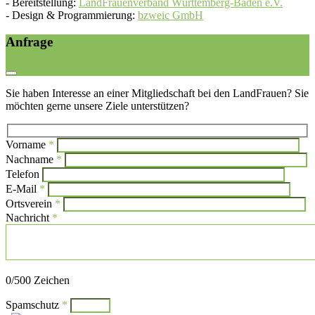
-
Bereitstellung:
LandFrauenverband Württemberg-Baden e.V.
-
Design & Programmierung:
bzweic GmbH
Anfrage
Sie haben Interesse an einer Mitgliedschaft bei den LandFrauen? Sie
möchten gerne unsere Ziele unterstützen?
Vorname
*
Bi
Nachname
*
Bitte l
Telefon
E-Mail
*
Ortsverein
*
Nachricht
*
Bitte lasse dieses Feld leer.
0
/500 Zeichen
Spamschutz
*