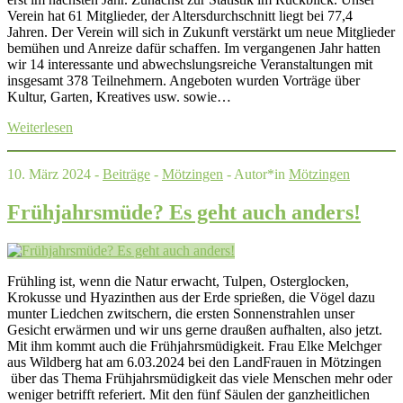
Verein hat 61 Mitglieder, der Altersdurchschnitt liegt bei 77,4
Jahren. Der Verein will sich in Zukunft verstärkt um neue Mitglieder
bemühen und Anreize dafür schaffen. Im vergangenen Jahr hatten
wir 14 interessante und abwechslungsreiche Veranstaltungen mit
insgesamt 378 Teilnehmern. Angeboten wurden Vorträge über
Kultur, Garten, Kreatives usw. sowie…
Weiterlesen
10. März 2024 -
Beiträge
-
Mötzingen
- Autor*in
Mötzingen
Frühjahrsmüde? Es geht auch anders!
Frühling ist, wenn die Natur erwacht, Tulpen, Osterglocken,
Krokusse und Hyazinthen aus der Erde sprießen, die Vögel dazu
munter Liedchen zwitschern, die ersten Sonnenstrahlen unser
Gesicht erwärmen und wir uns gerne draußen aufhalten, also jetzt.
Mit ihm kommt auch die Frühjahrsmüdigkeit. Frau Elke Melchger
aus Wildberg hat am 6.03.2024 bei den LandFrauen in Mötzingen
über das Thema Frühjahrsmüdigkeit das viele Menschen mehr oder
weniger betrifft referiert. Mit den fünf Säulen der ganzheitlichen