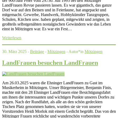
der 900-Jahr Feier vom 29./30. Juli 1995 bei den Mötzinger
LandFrauen Revue passieren lassen. Es war gigantisch, das ganze
Dorf war auf den Beinen und in Feierlaune, hat angepackt und
mitgemacht. Gewerbe, Handwerk, Hobbykünstler Tanzgruppen,
Schulen, Kirchen usw. haben geplant, mitgewirkt und zeigten, in
großteils selbstgenähten nostalgischen Gewändern wie das Leben
einst in Mötzingen war. Es war ein Fest…
Weiterlesen
30. März 2025 -
Beiträge
-
Mötzingen
- Autor*in
Mötzingen
LandFrauen besuchen LandFrauen
Am 26.03.2025 waren die Ehninger LandFrauen zu Gast im
Musikerheim in Mötzingen. Unser Bürgermeister, Benjamin Finis,
machte mit den 28 Ehninger LandFrauen eine Besichtigungsfahrt
um ihnen die interessanten und wichtigen Punkte unseres Dorfes zu
zeigen. Nach der Rundfahrt, als alle an den schön gedeckten
Tischen Platz genommen hatten, wurden sie sie von unserer
Vorsitzenden Heidi Morlok mit einem Gedicht begrüßt. Das von den
Mötzinger Frauen reichliche und wunderschön vorbereitete