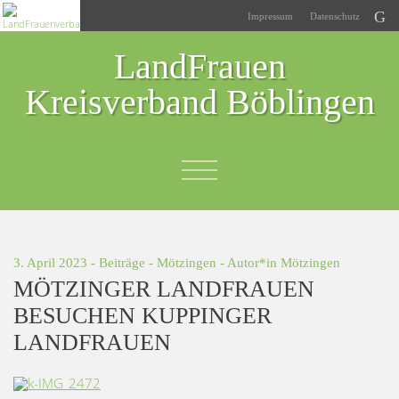
Impressum
Datenschutz
LandFrauen
Kreisverband Böblingen
3. April 2023 -
Beiträge
-
Mötzingen
- Autor*in
Mötzingen
MÖTZINGER LANDFRAUEN
BESUCHEN KUPPINGER
LANDFRAUEN