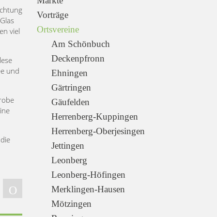
Märkte
ichtung
Vorträge
 Glas
Ortsvereine
n viel
Am Schönbuch
Deckenpfronn
lese
ee und
Ehningen
Gärtringen
robe
Gäufelden
ine
Herrenberg-Kuppingen
Herrenberg-Oberjesingen
 die
Jettingen
Leonberg
Leonberg-Höfingen
Merklingen-Hausen
Mötzingen