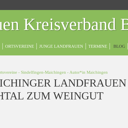
en Kreisverband 
ORTSVEREINE
JUNGE LANDFRAUEN
TERMINE
BLOG
rtsvereine
-
Sindelfingen-Maichingen
- Autor*in
Maichingen
ICHINGER LANDFRAUEN
HTAL ZUM WEINGUT