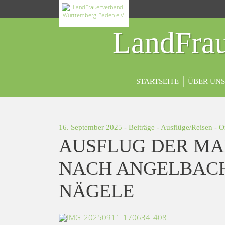
LandFrau
STARTSEITE
ÜBER UNS
16. September 2025 -
Beiträge
-
Ausflüge/Reisen
-
O
AUSFLUG DER MA
NACH ANGELBAC
NÄGELE