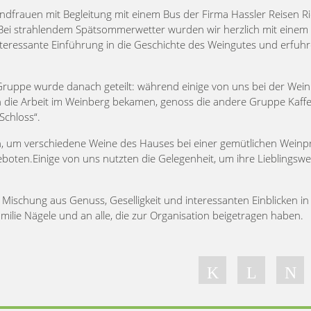
ndfrauen mit Begleitung mit einem Bus der Firma Hassler Reisen R
Bei strahlendem Spätsommerwetter wurden wir herzlich mit einem
nteressante Einführung in die Geschichte des Weingutes und erfuhre
Gruppe wurde danach geteilt: während einige von uns bei der Wein
 in die Arbeit im Weinberg bekamen, genoss die andere Gruppe Kaff
Schloss“.
 um verschiedene Weine des Hauses bei einer gemütlichen Weinp
boten.Einige von uns nutzten die Gelegenheit, um ihre Lieblingswe
ischung aus Genuss, Geselligkeit und interessanten Einblicken in
ilie Nägele und an alle, die zur Organisation beigetragen haben.