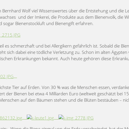
on Bernhard Wolf viel Wissenswertes über die Entstehung und die L
nwachses und der Imkerei, die Produkte aus dem Bienenvolk, die W
nd sogar Bienenstockluft und Bienengift erfahren.
l es schmerzhaft und bei Allergikern gefährlich ist. Sobald die Bie
 zieht sich dabei eine tödliche Verletzung zu. Schon im alten Ägypten
atischen Erkrankungen bekannt. Auch heute gehören diese Erkran
ichste Tier auf Erden. Von 30 % was die Menschen essen, verdanke
ert der Bienen bei etwa 4 Milliarden Euro (weltweit geschätzt bei 1
die Menschen auf den Bäumen stehen und die Blüten bestäuben – nic
stein: „Wenn die Biene einmal von der Erde verschwindet, hat der 