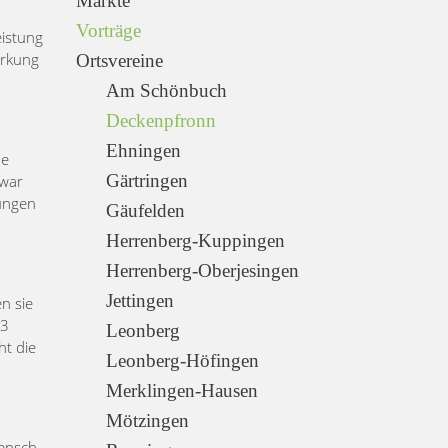
Märkte
Vorträge
eistung
irkung
Ortsvereine
Am Schönbuch
Deckenpfronn
Ehningen
ne
Gärtringen
 war
kungen
Gäufelden
Herrenberg-Kuppingen
Herrenberg-Oberjesingen
Jettingen
n sie
53
Leonberg
ht die
Leonberg-Höfingen
Merklingen-Hausen
Mötzingen
Mensch