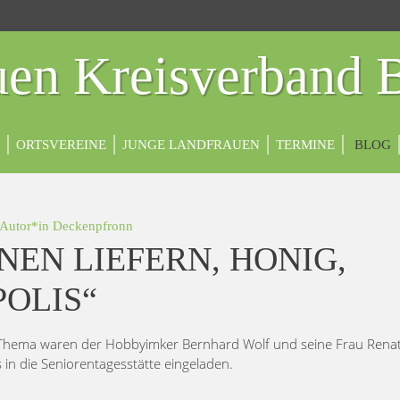
en Kreisverband 
ORTSVEREINE
JUNGE LANDFRAUEN
TERMINE
BLOG
 Autor*in
Deckenpfronn
NEN LIEFERN, HONIG,
OLIS“
Thema waren der Hobbyimker Bernhard Wolf und seine Frau Renat
in die Seniorentagesstätte eingeladen.