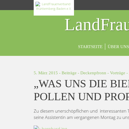
LandFrau
STARTSEITE
ÜBER UNS
5. März 2015 -
Beiträge
-
Deckenpfronn
-
Vorträge
-
„WAS UNS DIE BIE
POLLEN UND PROP
Zu diesem unerschöpflichen und interessanten 
seine Assistentin am vergangenen Montag zu uns 