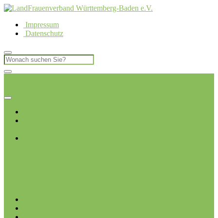
Impressum
Datenschutz
LandFrauen Kreisverband Böblingen
Ich möchte
Mitglied werden
Startseite
Über uns
Kreisvorstand
Ortsvereine
Deckenpfronn
Ehningen
Gärtringen
Gäufelden
Herrenberg-
Kuppingen
Herrenberg-
Oberjesingen
Jettingen
Leonberg
Merklingen-
Hausen
Mötzingen
Renningen
Renningen-
Malmsheim
Rutesheim
Sindelfingen-Maichingen
Weissach-
Flacht
Junge LandFrauen
Termine
Blog