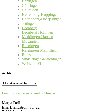
Ehningen
Gärtringen
Gäufelden
Herrenberg-Kuppingen
Herrenberg-Oberjesingen
Jettingen
Leonberg
Leonberg-Höfingen
Merklingen-Hausen
Mötzingen
Renningen
Renningen-Malmsheim
Rutesheim
Sindelfingen-Maichingen
Weissach-Flacht
Archiv
Archiv
LandFrauen Kreisverband Böblingen
Marga Doll
Elsa-Brandström-Str. 22