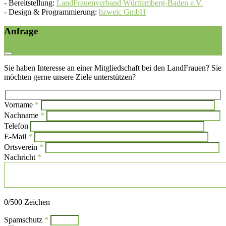
-
Bereitstellung:
LandFrauenverband Württemberg-Baden e.V.
-
Design & Programmierung:
bzweic GmbH
Anfrage
Sie haben Interesse an einer Mitgliedschaft bei den LandFrauen? Sie
möchten gerne unsere Ziele unterstützen?
Vorname
*
Bi
Nachname
*
Bitte l
Telefon
E-Mail
*
Ortsverein
*
Nachricht
*
Bitte lasse dieses Feld leer.
0
/500 Zeichen
Spamschutz
*