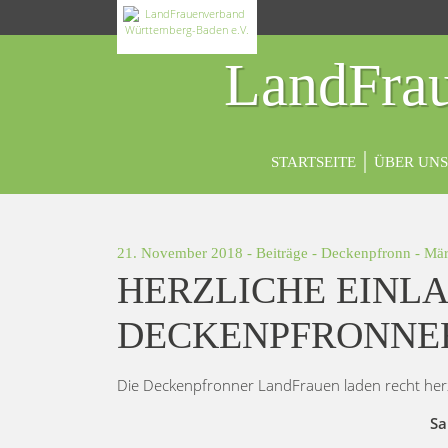
LandFrau
STARTSEITE
ÜBER UNS
21. November 2018 -
Beiträge
-
Deckenpfronn
-
Mär
HERZLICHE EINLA
DECKENPFRONNE
Die Deckenpfronner LandFrauen laden recht he
Sa