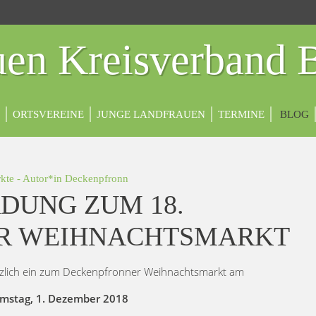
en Kreisverband 
ORTSVEREINE
JUNGE LANDFRAUEN
TERMINE
BLOG
kte
- Autor*in
Deckenpfronn
DUNG ZUM 18.
R WEIHNACHTSMARKT
rzlich ein zum Deckenpfronner Weihnachtsmarkt am
mstag, 1. Dezember 2018