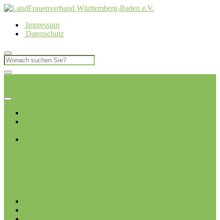
Impressum
Datenschutz
LandFrauen Kreisverband Böblingen
Ich möchte
Mitglied werden
Startseite
Über uns
Kreisvorstand
Ortsvereine
Deckenpfronn
Ehningen
Gärtringen
Gäufelden
Herrenberg-
Kuppingen
Herrenberg-
Oberjesingen
Jettingen
Leonberg
Merklingen-
Hausen
Mötzingen
Renningen
Renningen-
Malmsheim
Rutesheim
Sindelfingen-Maichingen
Weissach-
Flacht
Junge LandFrauen
Termine
Blog