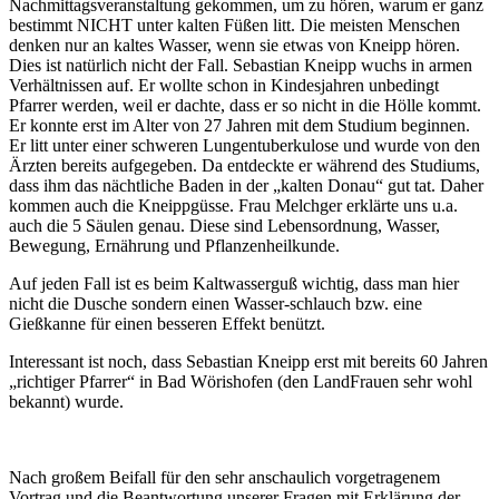
Nachmittagsveranstaltung gekommen, um zu hören, warum er ganz
bestimmt NICHT unter kalten Füßen litt. Die meisten Menschen
denken nur an kaltes Wasser, wenn sie etwas von Kneipp hören.
Dies ist natürlich nicht der Fall. Sebastian Kneipp wuchs in armen
Verhältnissen auf. Er wollte schon in Kindesjahren unbedingt
Pfarrer werden, weil er dachte, dass er so nicht in die Hölle kommt.
Er konnte erst im Alter von 27 Jahren mit dem Studium beginnen.
Er litt unter einer schweren Lungentuberkulose und wurde von den
Ärzten bereits aufgegeben. Da entdeckte er während des Studiums,
dass ihm das nächtliche Baden in der „kalten Donau“ gut tat. Daher
kommen auch die Kneippgüsse. Frau Melchger erklärte uns u.a.
auch die 5 Säulen genau. Diese sind Lebensordnung, Wasser,
Bewegung, Ernährung und Pflanzenheilkunde.
Auf jeden Fall ist es beim Kaltwasserguß wichtig, dass man hier
nicht die Dusche sondern einen Wasser-schlauch bzw. eine
Gießkanne für einen besseren Effekt benützt.
Interessant ist noch, dass Sebastian Kneipp erst mit bereits 60 Jahren
„richtiger Pfarrer“ in Bad Wörishofen (den LandFrauen sehr wohl
bekannt) wurde.
Nach großem Beifall für den sehr anschaulich vorgetragenem
Vortrag und die Beantwortung unserer Fragen mit Erklärung der