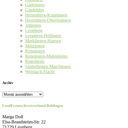
Gärtringen
Gäufelden
Herrenberg-Kuppingen
Herrenberg-Oberjesingen
Jettingen
Leonberg
Leonberg-Höfingen
Merklingen-Hausen
Mötzingen
Renningen
Renningen-Malmsheim
Rutesheim
Sindelfingen-Maichingen
Weissach-Flacht
Archiv
Archiv
LandFrauen Kreisverband Böblingen
Marga Doll
Elsa-Brandström-Str. 22
71229 Leonberg