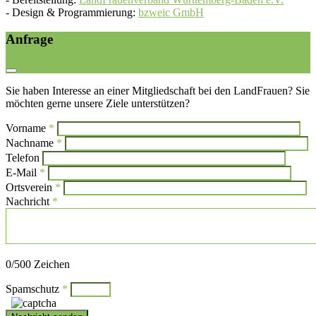
-
Design & Programmierung:
bzweic GmbH
Anfrage
Sie haben Interesse an einer Mitgliedschaft bei den LandFrauen? Sie
möchten gerne unsere Ziele unterstützen?
Vorname
*
Bi
Nachname
*
Bitte l
Telefon
E-Mail
*
Ortsverein
*
Nachricht
*
Bitte lasse dieses Feld leer.
0
/500 Zeichen
Spamschutz
*