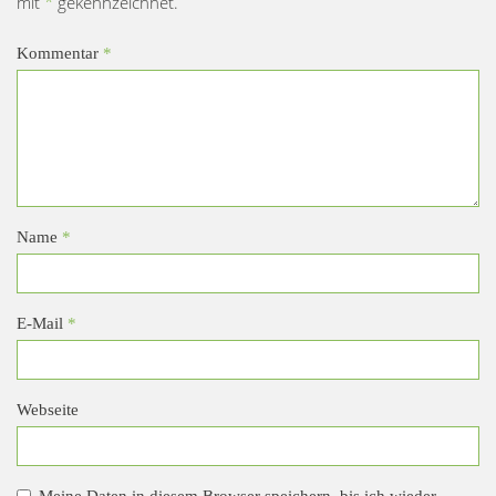
mit
*
gekennzeichnet.
Kommentar
*
Name
*
E-Mail
*
Webseite
Meine Daten in diesem Browser speichern, bis ich wieder