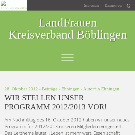
Impressum
Datenschutz
LandFrauen
Kreisverband Böblingen
28. Oktober 2012 -
Beiträge
-
Ehningen
- Autor*in
Ehningen
WIR STELLEN UNSER
PROGRAMM 2012/2013 VOR!
Am Nachmittag des 16. Oktober 2012 haben wir unser neues
Programm für 2012/2013 unseren Mitgliedern vorgestellt.
Das Leitthema lautet: „Leben ist mehr wert, Essen schafft