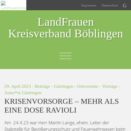
Impressum
Datenschutz
LandFrauen
Kreisverband Böblingen
29. April 2023 -
Beiträge
-
Gärtringen
-
Ortsvereine
-
Vorträge
-
Autor*in
Gärtringen
KRISENVORSORGE – MEHR ALS
EINE DOSE RAVIOLI
Am 24.4.23 war Herr Martin Lange, ehem. Leiter der
Stabstelle für Bevölkerungsschutz und Feuerwehrwesen beim