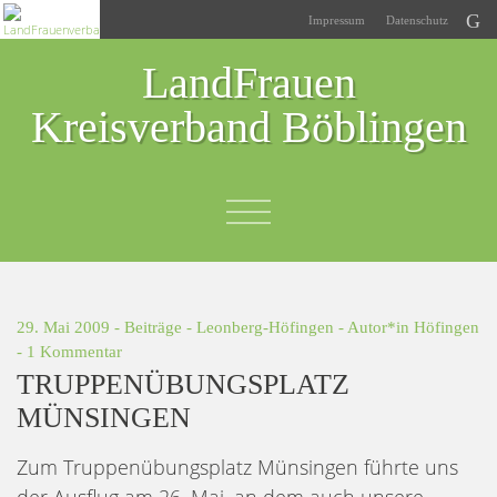
Impressum
Datenschutz
LandFrauen
Kreisverband Böblingen
29. Mai 2009 -
Beiträge
-
Leonberg-Höfingen
- Autor*in
Höfingen
-
1 Kommentar
TRUPPENÜBUNGSPLATZ
MÜNSINGEN
Zum Truppenübungsplatz Münsingen führte uns
der Ausflug am 26. Mai, an dem auch unsere