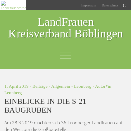
Impressum
Datenschutz
LandFrauen
Kreisverband Böblingen
1. April 2019 -
Beiträge
-
Allgemein
-
Leonberg
- Autor*in
Leonberg
EINBLICKE IN DIE S-21-
BAUGRUBEN
Am 28.3.2019 machten si
ch 36 Leonberger Landfrauen auf
den Weg, um die Großbaustelle