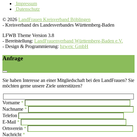
Impressum
Datenschutz
© 2026
LandFrauen Kreisverband Böblingen
-
Kreisverband des Landesverbandes Württemberg-Baden
LFWB Theme Version 3.8
-
Bereitstellung:
LandFrauenverband Württemberg-Baden e.V.
-
Design & Programmierung:
bzweic GmbH
Anfrage
Sie haben Interesse an einer Mitgliedschaft bei den LandFrauen? Sie
möchten gerne unsere Ziele unterstützen?
Vorname
*
Bi
Nachname
*
Bitte l
Telefon
E-Mail
*
Ortsverein
*
Nachricht
*