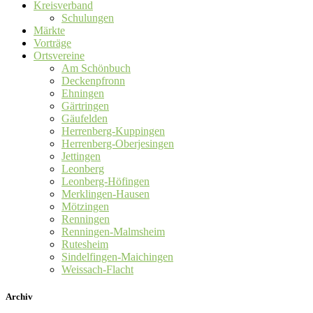
Kreisverband
Schulungen
Märkte
Vorträge
Ortsvereine
Am Schönbuch
Deckenpfronn
Ehningen
Gärtringen
Gäufelden
Herrenberg-Kuppingen
Herrenberg-Oberjesingen
Jettingen
Leonberg
Leonberg-Höfingen
Merklingen-Hausen
Mötzingen
Renningen
Renningen-Malmsheim
Rutesheim
Sindelfingen-Maichingen
Weissach-Flacht
Archiv