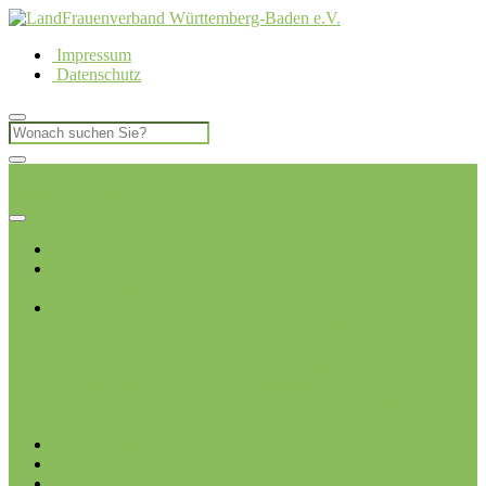
Impressum
Datenschutz
LandFrauen Kreisverband Böblingen
Ich möchte
Mitglied werden
Startseite
Über uns
Kreisvorstand
Ortsvereine
Deckenpfronn
Ehningen
Gärtringen
Gäufelden
Herrenberg-
Kuppingen
Herrenberg-
Oberjesingen
Jettingen
Leonberg
Merklingen-
Hausen
Mötzingen
Renningen
Renningen-
Malmsheim
Rutesheim
Sindelfingen-Maichingen
Weissach-
Flacht
Junge LandFrauen
Termine
Blog