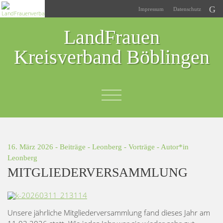
Impressum
Datenschutz
LandFrauen
Kreisverband Böblingen
16. März 2026 -
Beiträge
-
Leonberg
-
Vorträge
- Autor*in
Leonberg
MITGLIEDERVERSAMMLUNG
Unsere jährliche Mitgliederversammlung fand dieses Jahr am