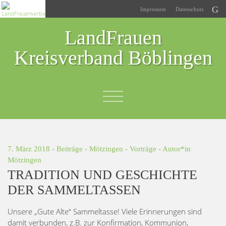
Impressum
Datenschutz
LandFrauen
Kreisverband Böblingen
7. März 2018 -
Beiträge
-
Mötzingen
-
Vorträge
- Autor*in
Mötzingen
TRADITION UND GESCHICHTE
DER SAMMELTASSEN
Unsere „Gute Alte“ Sammeltasse! Viele Erinnerungen sind
damit verbunden, z.B. zur Konfirmation, Kommunion,