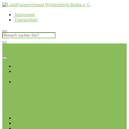
Impressum
Datenschutz
LandFrauen Kreisverband Böblingen
Ich möchte
Mitglied werden
Startseite
Über uns
Kreisvorstand
Ortsvereine
Deckenpfronn
Ehningen
Gärtringen
Gäufelden
Herrenberg-
Kuppingen
Herrenberg-
Oberjesingen
Jettingen
Leonberg
Merklingen-
Hausen
Mötzingen
Renningen
Renningen-
Malmsheim
Rutesheim
Sindelfingen-Maichingen
Weissach-
Flacht
Junge LandFrauen
Termine
Blog