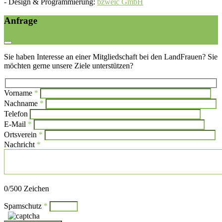
-
Design & Programmierung:
bzweic GmbH
Anfrage
Sie haben Interesse an einer Mitgliedschaft bei den LandFrauen? Sie
möchten gerne unsere Ziele unterstützen?
Vorname
*
Bi
Nachname
*
Bitte l
Telefon
E-Mail
*
Ortsverein
*
Nachricht
*
Bitte lasse dieses Feld leer.
0
/500 Zeichen
Spamschutz
*