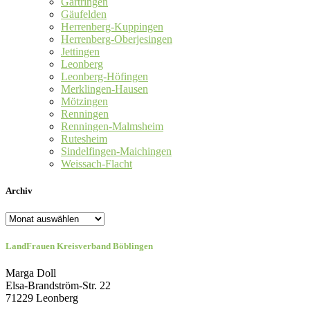
Gärtringen
Gäufelden
Herrenberg-Kuppingen
Herrenberg-Oberjesingen
Jettingen
Leonberg
Leonberg-Höfingen
Merklingen-Hausen
Mötzingen
Renningen
Renningen-Malmsheim
Rutesheim
Sindelfingen-Maichingen
Weissach-Flacht
Archiv
Archiv
LandFrauen Kreisverband Böblingen
Marga Doll
Elsa-Brandström-Str. 22
71229 Leonberg