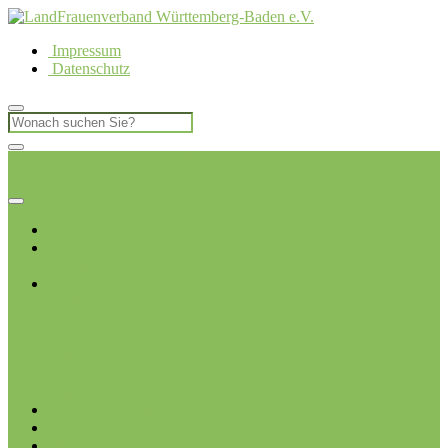
Impressum
Datenschutz
LandFrauen Kreisverband Böblingen
Ich möchte
Mitglied werden
Startseite
Über uns
Kreisvorstand
Ortsvereine
Deckenpfronn
Ehningen
Gärtringen
Gäufelden
Herrenberg-
Kuppingen
Herrenberg-
Oberjesingen
Jettingen
Leonberg
Merklingen-
Hausen
Mötzingen
Renningen
Renningen-
Malmsheim
Rutesheim
Sindelfingen-Maichingen
Weissach-
Flacht
Junge LandFrauen
Termine
Blog