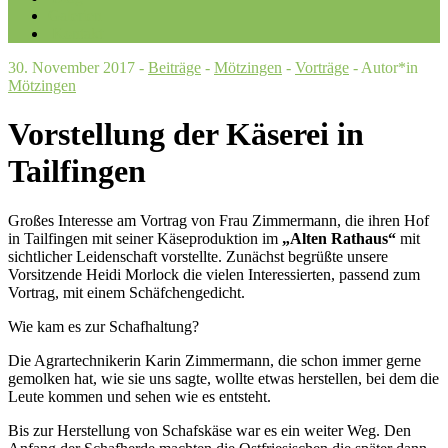
Galerien
Kontakt
30. November 2017 -
Beiträge
-
Mötzingen
-
Vorträge
- Autor*in
Mötzingen
Vorstellung der Käserei in
Tailfingen
Großes Interesse am Vortrag von Frau Zimmermann, die ihren Hof
in Tailfingen mit seiner Käseproduktion im
„Alten Rathaus“
mit
sichtlicher Leidenschaft vorstellte. Zunächst begrüßte unsere
Vorsitzende Heidi Morlock die vielen Interessierten, passend zum
Vortrag, mit einem Schäfchengedicht.
Wie kam es zur Schafhaltung?
Die Agrartechnikerin Karin Zimmermann, die schon immer gerne
gemolken hat, wie sie uns sagte, wollte etwas herstellen, bei dem die
Leute kommen und sehen wie es entsteht.
Bis zur Herstellung von Schafskäse war es ein weiter Weg. Den