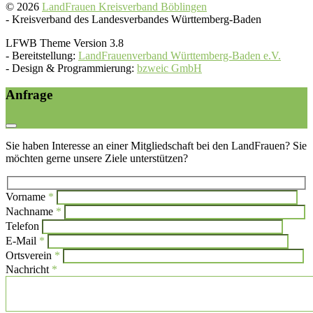
© 2026
LandFrauen Kreisverband Böblingen
-
Kreisverband des Landesverbandes Württemberg-Baden
LFWB Theme Version 3.8
-
Bereitstellung:
LandFrauenverband Württemberg-Baden e.V.
-
Design & Programmierung:
bzweic GmbH
Anfrage
Sie haben Interesse an einer Mitgliedschaft bei den LandFrauen? Sie
möchten gerne unsere Ziele unterstützen?
Vorname
*
Bi
Nachname
*
Bitte l
Telefon
E-Mail
*
Ortsverein
*
Nachricht
*