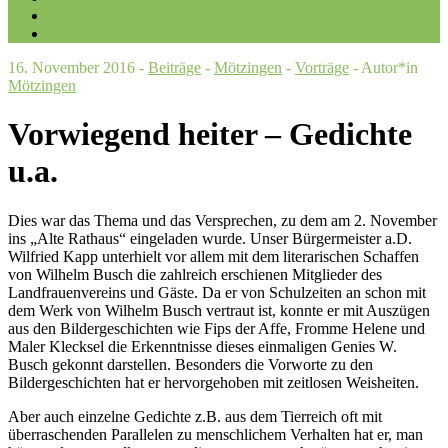
Galerien
Kontakt
16. November 2016 -
Beiträge
-
Mötzingen
-
Vorträge
- Autor*in
Mötzingen
Vorwiegend heiter – Gedichte
u.a.
Dies war das Thema und das Versprechen, zu dem am 2. November
ins „Alte Rathaus“ eingeladen wurde. Unser Bürgermeister a.D.
Wilfried Kapp unterhielt vor allem mit dem literarischen Schaffen
von Wilhelm Busch die zahlreich erschienen Mitglieder des
Landfrauenvereins und Gäste. Da er von Schulzeiten an schon mit
dem Werk von Wilhelm Busch vertraut ist, konnte er mit Auszügen
aus den Bildergeschichten wie Fips der Affe, Fromme Helene und
Maler Klecksel die Erkenntnisse dieses einmaligen Genies W.
Busch gekonnt darstellen. Besonders die Vorworte zu den
Bildergeschichten hat er hervorgehoben mit zeitlosen Weisheiten.
Aber auch einzelne Gedichte z.B. aus dem Tierreich oft mit
überraschenden Parallelen zu menschlichem Verhalten hat er, man