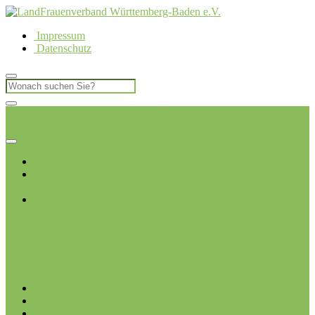
Impressum
Datenschutz
LandFrauen Kreisverband Böblingen
Ich möchte
Mitglied werden
Startseite
Über uns
Kreisvorstand
Ortsvereine
Deckenpfronn
Ehningen
Gärtringen
Gäufelden
Herrenberg-
Kuppingen
Herrenberg-
Oberjesingen
Jettingen
Leonberg
Merklingen-
Hausen
Mötzingen
Renningen
Renningen-
Malmsheim
Rutesheim
Sindelfingen-Maichingen
Weissach-
Flacht
Junge LandFrauen
Termine
Blog