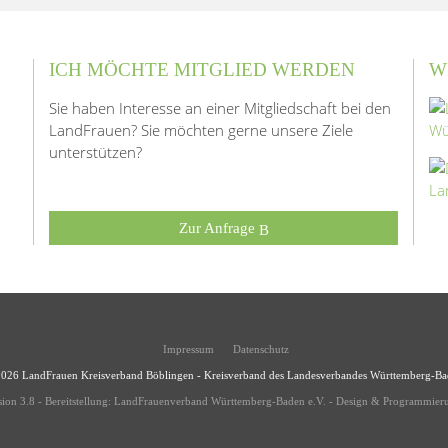
ICH MÖCHTE MITGLIED WERDEN
W
Sie haben Interesse an einer Mitgliedschaft bei den
LandFrauen? Sie möchten gerne unsere Ziele
unterstützen?
Zur Anfrage
Impressum
Datenschutz
2026
LandFrauen Kreisverband Böblingen
-
Kreisverband des Landesverbandes Württemberg-B
ion 3.8
-
Bereitstellung:
LandFrauenverband Württemberg-Baden e.V.
-
Design & Programmier