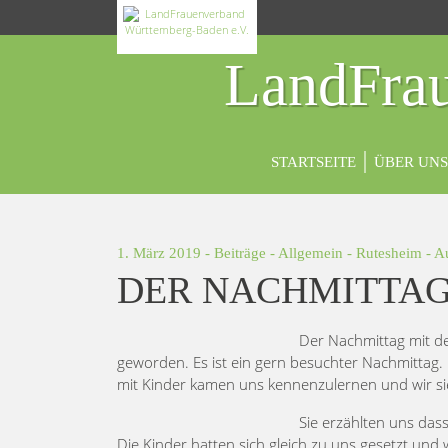
LandFrau
STARTSEITE
ÜBER UNS
1. März 2019 -
Beiträge
-
Allgemein
-
Rutesheim
- A
DER NACHMITTAG 
Der Nachmittag mit den
geworden. Es ist ein gern besuchter Nachmittag. 
mit Kinder kamen uns kennenzulernen und wir si
Sie erzählten uns das
Die Kinder hatten sich gleich zu uns gesetzt und