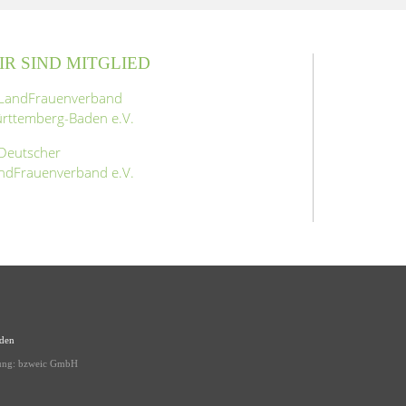
IR SIND MITGLIED
aden
ung:
bzweic GmbH