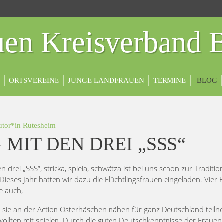
en Kreisverband 
ORTSVEREINE
JUNGE LANDFRAUEN
TERMINE
BLOG
utor*in
Rutesheim
MIT DEN DREI „SSS“
 drei „SSS“, stricka, spiela, schwätza ist bei uns schon zur Traditio
Dieses Jahr hatten wir dazu die Flüchtlingsfrauen eingeladen. Vier
e auch,
s sie an der Action Osterhäschen nähen für ganz Deutschland teil
 wollten mit spielen. Durch die guten Deutschkenntnisse der Frauen