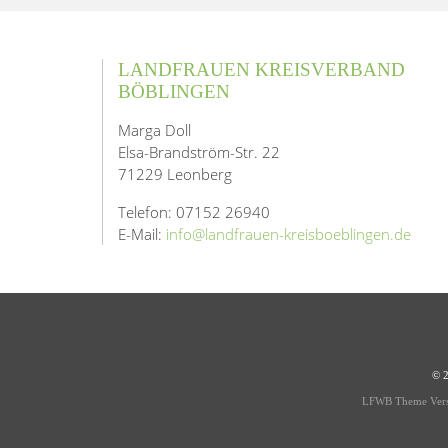
LANDFRAUEN KREISVERBAND
BÖBLINGEN
Marga Doll
Elsa-Brandström-Str. 22
71229 Leonberg
Telefon: 07152 26940
E-Mail:
info@landfrauen-kreisboeblingen.de
© 
LFWB Theme Vers