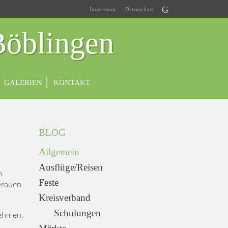
Impressum
Datenschutz
Böblingen
GALERIEN
KONTAKT
BLOG
Allgemein
Ausflüge/Reisen
n
Feste
 Frauen
Kreisverband
Schulungen
nehmen.