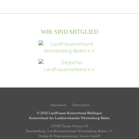
WIR SIND MITGLIED
Impressum
Datenschutz
© 2026
LandFrauen Kreisverband Böblingen
Kreisverband des Landesverbandes Württemberg-Baden
LFWB Theme Version 3.8
Bereitstellung:
LandFrauenverband Württemberg-Baden e.V.
Design & Programmierung:
bzweic GmbH