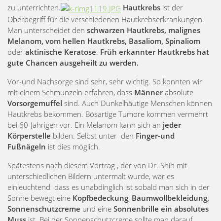
zu unterrichten.
Hautkrebs
ist der
Oberbegriff für die verschiedenen Hautkrebserkrankungen.
Man unterscheidet den
schwarzen Hautkrebs, malignes
Melanom, vom hellen Hautkrebs, Basaliom, Spinaliom
oder
aktinische Keratose
.
Früh erkannter Hautkrebs hat
gute Chancen ausgeheilt zu werden.
Vor-und Nachsorge sind sehr, sehr wichtig. So konnten wir
mit einem Schmunzeln erfahren, dass
Männer
absolute
Vorsorgemuffel
sind. Auch Dunkelhäutige Menschen können
Hautkrebs bekommen. Bösartige Tumore kommen vermehrt
bei 60-Jährigen vor. Ein Melanom kann sich an
jeder
Körperstelle
bilden. Selbst unter den
Finger-und
Fußnägeln
ist dies möglich.
Spätestens nach diesem Vortrag , der von Dr. Shih mit
unterschiedlichen Bildern untermalt wurde, war es
einleuchtend dass es unabdinglich ist sobald man sich in der
Sonne bewegt eine
Kopfbedeckung
,
Baumwollbekleidung,
Sonnenschutzcreme
und eine
Sonnenbrille ein absolutes
Muss
ist. Bei der Sonnenschutzcreme sollte man darauf