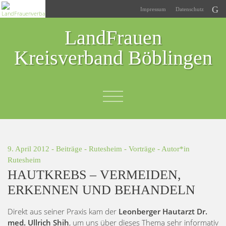
Impressum
Datenschutz
LandFrauen
Kreisverband Böblingen
9. April 2012 -
Beiträge
-
Rutesheim
-
Vorträge
- Autor*in
Rutesheim
HAUTKREBS – VERMEIDEN,
ERKENNEN UND BEHANDELN
Direkt aus seiner Praxis kam der
Leonberger Hautarzt Dr.
med. Ullrich Shih
, um uns über dieses Thema sehr informativ