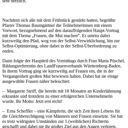
sehr herzlich.
Nachdem sich alle mit dem Frühstück gestärkt hatten, begrüßte
Pfarrer Thomas Baumgärtner die Teilnehmerinnen mit einem
Vorwort, bezugnehmend auf den darauffolgenden Haupt-Vortrag
mit dem Thema „Frauen, die Mut machen“. Er umriss dabei
kurzweilig den Pfad, weg von der Selbst-Verwirklichung, hin zur
Selbst-Optimierung, ohne dabei in der Selbst-Überforderung zu
enden.
Dann folgte der Hauptteil des Vormittags durch Frau Maria Püschel,
Bildungsreferentin des LandFrauenverbands Württemberg-Baden.
In ihrem Vortrag ging sie kurzweilig auf Frauen ein, die in der
Vergangenheit großen Mut bewiesen haben. Dabei hat sie einige
ausgewählte Frauen näher beleuchtet:
– Margarete Steiff, die bereits mit 18 Monaten an Kinderlähmung
erkrankte und trotzdem zu einer erfolgreichen Unternehmerin
wurde. Ihr Motto: Jetzt erst recht!
– Erna Scheffler – eine Kämpferin, die sich Zeit ihres Lebens für
die Gleichberechtigung von Männern und Frauen einsetzte. Sie hat
es trotz widrigsten Umständen zur 1.(weiblichen) Richterin
geschafft und dabei nie ihr großes Ziel aus den Augen verloren.