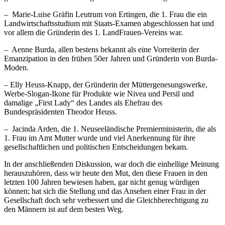
– Marie-Luise Gräfin Leutrum von Ertingen, die 1. Frau die ein
Landwirtschaftsstudium mit Staats-Examen abgeschlossen hat und
vor allem die Gründerin des 1. LandFrauen-Vereins war.
– Aenne Burda, allen bestens bekannt als eine Vorreiterin der
Emanzipation in den frühen 50er Jahren und Gründerin von Burda-
Moden.
– Elly Heuss-Knapp, der Gründerin der Müttergenesungswerke,
Werbe-Slogan-Ikone für Produkte wie Nivea und Persil und
damalige „First Lady“ des Landes als Ehefrau des
Bundespräsidenten Theodor Heuss.
– Jacinda Arden, die 1. Neuseeländische Premierministerin, die als
1. Frau im Amt Mutter wurde und viel Anerkennung für ihre
gesellschaftlichen und politischen Entscheidungen bekam.
In der anschließenden Diskussion, war doch die einhellige Meinung
herauszuhören, dass wir heute den Mut, den diese Frauen in den
letzten 100 Jahren bewiesen haben, gar nicht genug würdigen
können; hat sich die Stellung und das Ansehen einer Frau in der
Gesellschaft doch sehr verbessert und die Gleichberechtigung zu
den Männern ist auf dem besten Weg.