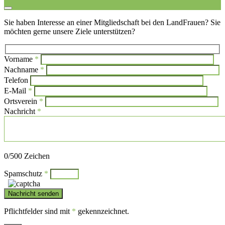
Sie haben Interesse an einer Mitgliedschaft bei den LandFrauen? Sie
möchten gerne unsere Ziele unterstützen?
Vorname
*
Bi
Nachname
*
Bitte l
Telefon
E-Mail
*
Ortsverein
*
Nachricht
*
Bitte lasse dieses Feld leer.
0
/500 Zeichen
Spamschutz
*
Pflichtfelder sind mit
*
gekennzeichnet.