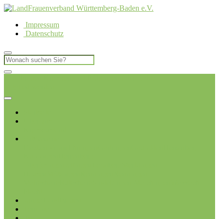
Impressum
Datenschutz
LandFrauen Kreisverband Böblingen
Ich möchte
Mitglied werden
Startseite
Über uns
Kreisvorstand
Ortsvereine
Deckenpfronn
Ehningen
Gärtringen
Gäufelden
Herrenberg-
Kuppingen
Herrenberg-
Oberjesingen
Jettingen
Leonberg
Merklingen-
Hausen
Mötzingen
Renningen
Renningen-
Malmsheim
Rutesheim
Sindelfingen-Maichingen
Weissach-
Flacht
Junge LandFrauen
Termine
Blog