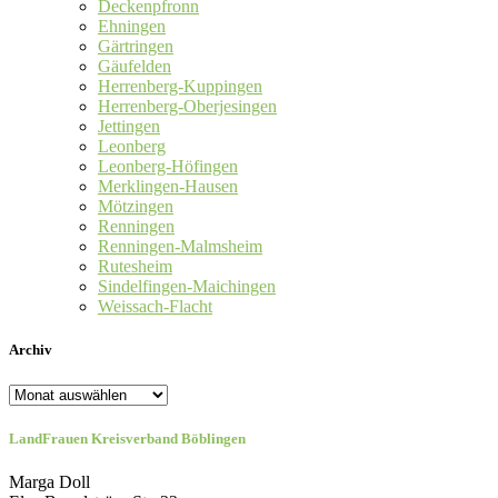
Deckenpfronn
Ehningen
Gärtringen
Gäufelden
Herrenberg-Kuppingen
Herrenberg-Oberjesingen
Jettingen
Leonberg
Leonberg-Höfingen
Merklingen-Hausen
Mötzingen
Renningen
Renningen-Malmsheim
Rutesheim
Sindelfingen-Maichingen
Weissach-Flacht
Archiv
Archiv
LandFrauen Kreisverband Böblingen
Marga Doll