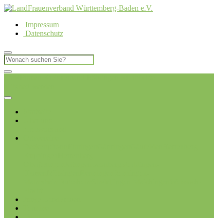
Impressum
Datenschutz
LandFrauen Kreisverband Böblingen
Ich möchte
Mitglied werden
Startseite
Über uns
Kreisvorstand
Ortsvereine
Deckenpfronn
Ehningen
Gärtringen
Gäufelden
Herrenberg-
Kuppingen
Herrenberg-
Oberjesingen
Jettingen
Leonberg
Merklingen-
Hausen
Mötzingen
Renningen
Renningen-
Malmsheim
Rutesheim
Sindelfingen-Maichingen
Weissach-
Flacht
Junge LandFrauen
Termine
Blog