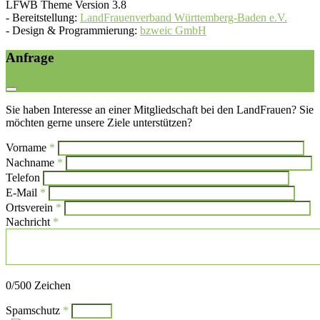
LFWB Theme Version 3.8
-
Bereitstellung:
LandFrauenverband Württemberg-Baden e.V.
-
Design & Programmierung:
bzweic GmbH
Anfrage
Sie haben Interesse an einer Mitgliedschaft bei den LandFrauen? Sie
möchten gerne unsere Ziele unterstützen?
Vorname
*
Bi
Nachname
*
Bitte l
Telefon
E-Mail
*
Ortsverein
*
Nachricht
*
Bitte lasse dieses Feld leer.
0
/500 Zeichen
Spamschutz
*