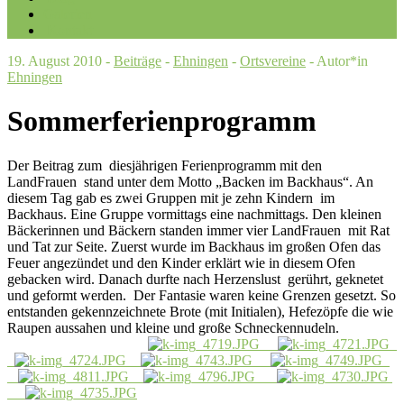
Galerien
Kontakt
19. August 2010 -
Beiträge
-
Ehningen
-
Ortsvereine
- Autor*in
Ehningen
Sommerferienprogramm
Der Beitrag zum diesjährigen Ferienprogramm mit den
LandFrauen stand unter dem Motto „Backen im Backhaus“. An
diesem Tag gab es zwei Gruppen mit je zehn Kindern im
Backhaus. Eine Gruppe vormittags eine nachmittags. Den kleinen
Bäckerinnen und Bäckern standen immer vier LandFrauen mit Rat
und Tat zur Seite. Zuerst wurde im Backhaus im großen Ofen das
Feuer angezündet und den Kinder erklärt wie in diesem Ofen
gebacken wird. Danach durfte nach Herzenslust gerührt, geknetet
und geformt werden. Der Fantasie waren keine Grenzen gesetzt. So
entstanden gekennzeichnete Brote (mit Initialen), Hefezöpfe die wie
Raupen aussahen und kleine und große Schneckennudeln.