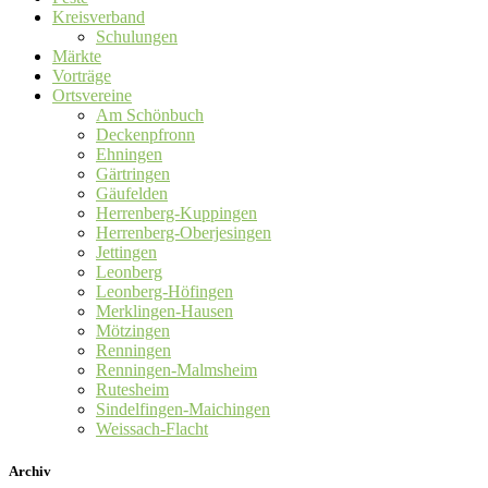
Kreisverband
Schulungen
Märkte
Vorträge
Ortsvereine
Am Schönbuch
Deckenpfronn
Ehningen
Gärtringen
Gäufelden
Herrenberg-Kuppingen
Herrenberg-Oberjesingen
Jettingen
Leonberg
Leonberg-Höfingen
Merklingen-Hausen
Mötzingen
Renningen
Renningen-Malmsheim
Rutesheim
Sindelfingen-Maichingen
Weissach-Flacht
Archiv