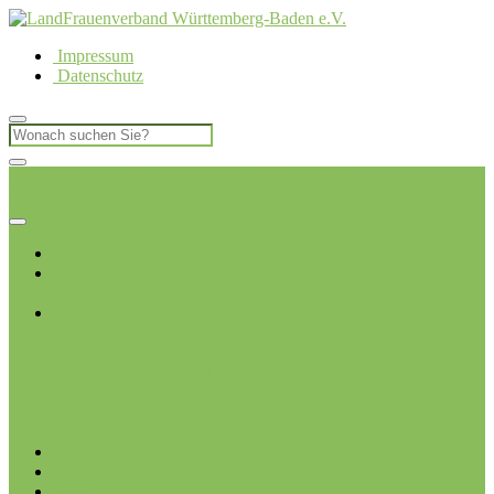
Impressum
Datenschutz
LandFrauen Kreisverband Böblingen
Ich möchte
Mitglied werden
Startseite
Über uns
Kreisvorstand
Ortsvereine
Deckenpfronn
Ehningen
Gärtringen
Gäufelden
Herrenberg-
Kuppingen
Herrenberg-
Oberjesingen
Jettingen
Leonberg
Merklingen-
Hausen
Mötzingen
Renningen
Renningen-
Malmsheim
Rutesheim
Sindelfingen-Maichingen
Weissach-
Flacht
Junge LandFrauen
Termine
Blog