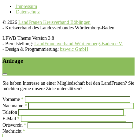
Impressum
Datenschutz
© 2026
LandFrauen Kreisverband Böblingen
-
Kreisverband des Landesverbandes Württemberg-Baden
LFWB Theme Version 3.8
-
Bereitstellung:
LandFrauenverband Württemberg-Baden e.V.
-
Design & Programmierung:
bzweic GmbH
Anfrage
Sie haben Interesse an einer Mitgliedschaft bei den LandFrauen? Sie
möchten gerne unsere Ziele unterstützen?
Vorname
*
Bi
Nachname
*
Bitte l
Telefon
E-Mail
*
Ortsverein
*
Nachricht
*