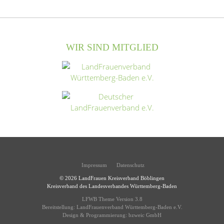
WIR SIND MITGLIED
Impressum
Datenschutz
© 2026
LandFrauen Kreisverband Böblingen
Kreisverband des Landesverbandes Württemberg-Baden
LFWB Theme Version 3.8
Bereitstellung:
LandFrauenverband Württemberg-Baden e.V.
Design & Programmierung:
bzweic GmbH