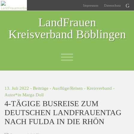
Impressum
Datenschutz
LandFrauen
Kreisverband Böblingen
13. Juli 2022 -
Beiträge
-
Ausflüge/Reisen
-
Kreisverband
-
Autor*in
Marga Doll
4-TÄGIGE BUSREISE ZUM
DEUTSCHEN LANDFRAUENTAG
NACH FULDA IN DIE RHÖN