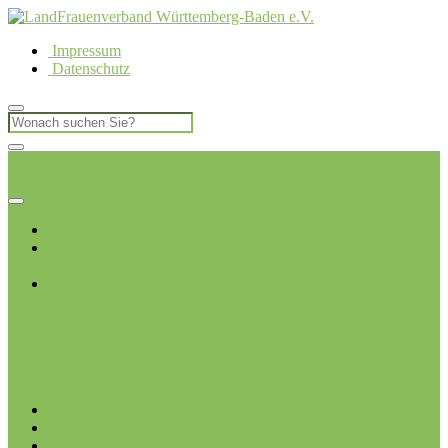
Impressum
Datenschutz
LandFrauen Kreisverband Böblingen
Ich möchte
Mitglied werden
Startseite
Über uns
Kreisvorstand
Ortsvereine
Deckenpfronn
Ehningen
Gärtringen
Gäufelden
Herrenberg-
Kuppingen
Herrenberg-
Oberjesingen
Jettingen
Leonberg
Merklingen-
Hausen
Mötzingen
Renningen
Renningen-
Malmsheim
Rutesheim
Sindelfingen-Maichingen
Weissach-
Flacht
Junge LandFrauen
Termine
Blog