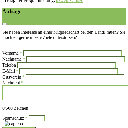
-
Design & Programmierung:
bzweic GmbH
Anfrage
Sie haben Interesse an einer Mitgliedschaft bei den LandFrauen? Sie
möchten gerne unsere Ziele unterstützen?
Vorname
*
Bi
Nachname
*
Bitte l
Telefon
E-Mail
*
Ortsverein
*
Nachricht
*
Bitte lasse dieses Feld leer.
0
/500 Zeichen
Spamschutz
*