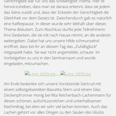
Gerechtigkeit war für uns das schwierigste Thema. Hier ist
hervorzuheben, dass man sie daraus erkennt, dass sie jedem
das Seine zuteilt und, dass der Eckstein der Gerechtigkeit die
Gleichheit vor dem Gesetz ist. Zwischendurch gab es natürlich
eine Kaffeepause. In dieser wurde sehr lebhaft über dieses
Thema diskutiert. Zum Abschluss durfte jede Teilnehmerin
ihre Gedanken, die sie mit nach Hause nimmt, an die anderen
weitergeben. Dabei hat uns unsere Hilde schmunzelnd
eröffnet, dass bei ihr an diesem Tag das „Zufallsglück“
mitgespielt habe. Sie war nicht angemeldet, schaute im
Vorbeigehen zu uns in den Seminarraum und wurde
eingeladen, mitzumachen.
Am Ende bedankte sich unsere Vorsitzende Gertrud mit
einem selbstgebastelten Bascetta-Stern und einem Glas
Deckenpfronner Honig bei Rita Reichenbach-Lachenmann für
diesen schönen, aufschlussreichen und unterhaltsamen
Nachmittag, bei dem wir sehr viel lachen konnten. Auch das
Lachen gehört vor allen Dingen zu den Säulen des Glücks.