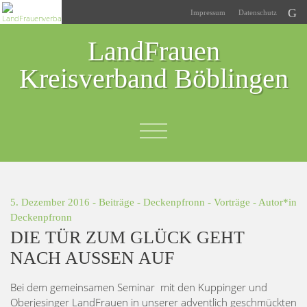
Impressum
Datenschutz
LandFrauen
Kreisverband Böblingen
5. Dezember 2016 -
Beiträge
-
Deckenpfronn
-
Vorträge
- Autor*in
Deckenpfronn
DIE TÜR ZUM GLÜCK GEHT
NACH AUSSEN AUF
Bei dem gemeinsamen Seminar mit den Kuppinger und
Oberjesinger LandFrauen in unserer adventlich geschmückten