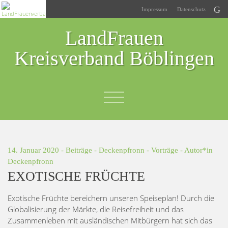
Impressum
Datenschutz
LandFrauen
Kreisverband Böblingen
14. Januar 2020 -
Beiträge
-
Deckenpfronn
-
Vorträge
- Autor*in
Deckenpfronn
EXOTISCHE FRÜCHTE
Exotische Früchte bereichern unseren Speiseplan! Durch die
Globalisierung der Märkte, die Reisefreiheit und das
Zusammenleben mit ausländischen Mitbürgern hat sich das