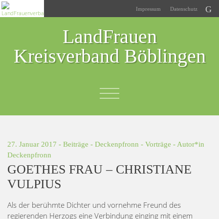
Impressum
Datenschutz
LandFrauen
Kreisverband Böblingen
27. Januar 2017 -
Beiträge
-
Deckenpfronn
-
Vorträge
- Autor*in
Deckenpfronn
GOETHES FRAU – CHRISTIANE
VULPIUS
Als der berühmte Dichter und vornehme Freund des
regierenden Herzogs eine Verbindung einging mit einem