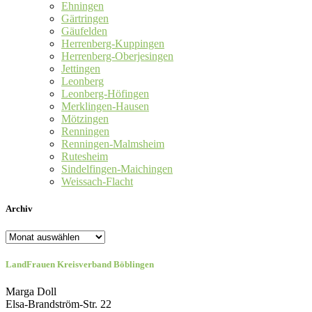
Ehningen
Gärtringen
Gäufelden
Herrenberg-Kuppingen
Herrenberg-Oberjesingen
Jettingen
Leonberg
Leonberg-Höfingen
Merklingen-Hausen
Mötzingen
Renningen
Renningen-Malmsheim
Rutesheim
Sindelfingen-Maichingen
Weissach-Flacht
Archiv
Archiv
LandFrauen Kreisverband Böblingen
Marga Doll
Elsa-Brandström-Str. 22