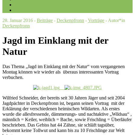
Galerien
Kontakt
28. Januar 2016 -
Beiträge
-
Deckenpfronn
-
Vorträge
- Autor*in
Deckenpfronn
Jagd im Einklang mit der
Natur
Das Thema „Jagd im Einklang mit der Natur“ vom vergangenen
Montag können wir wieder als überaus interessanten Vortrag
verbuchen.
Wilfried Schneider, der bereits seit 30 Jahren Jäger und seit 2004
Jagdpächter in Deckenpfronn ist, begann seinen Vortrag mit der
Erklärung der verschiedenen heimischen Wildarten. Als erstes
wurde die allesfressende, dämmerungs- und nachtaktive „Wildsau“ ,
männlich = Keiler, weiblich = Bache, sowie Frischling = Überläufer
beschrieben. Das Gebiss hat 44 Zähne, sie schläft tagsüber,
bekommt keine Tollwut und kann bis zu 10 Frischlinge zur Welt