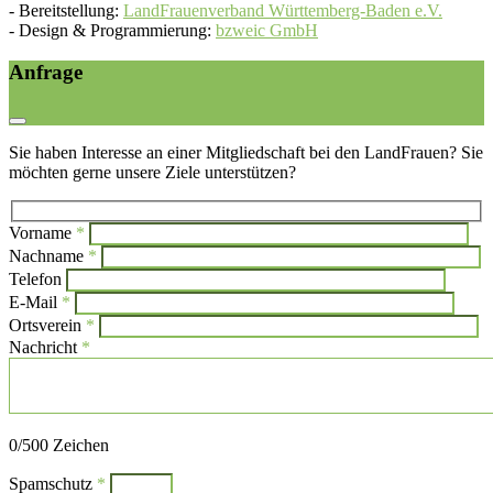
-
Bereitstellung:
LandFrauenverband Württemberg-Baden e.V.
-
Design & Programmierung:
bzweic GmbH
Anfrage
Sie haben Interesse an einer Mitgliedschaft bei den LandFrauen? Sie
möchten gerne unsere Ziele unterstützen?
Vorname
*
Bi
Nachname
*
Bitte l
Telefon
E-Mail
*
Ortsverein
*
Nachricht
*
Bitte lasse dieses Feld leer.
0
/500 Zeichen
Spamschutz
*