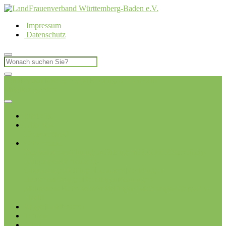
Impressum
Datenschutz
LandFrauen Kreisverband Böblingen
Ich möchte
Mitglied werden
Startseite
Über uns
Kreisvorstand
Ortsvereine
Deckenpfronn
Ehningen
Gärtringen
Gäufelden
Herrenberg-
Kuppingen
Herrenberg-
Oberjesingen
Jettingen
Leonberg
Merklingen-
Hausen
Mötzingen
Renningen
Renningen-
Malmsheim
Rutesheim
Sindelfingen-Maichingen
Weissach-
Flacht
Junge LandFrauen
Termine
Blog