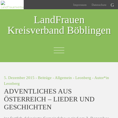
Impressum
Datenschutz
LandFrauen
Kreisverband Böblingen
5. Dezember 2015 -
Beiträge
-
Allgemein
-
Leonberg
- Autor*in
Leonberg
ADVENTLICHES AUS
ÖSTERREICH – LIEDER UND
GESCHICHTEN