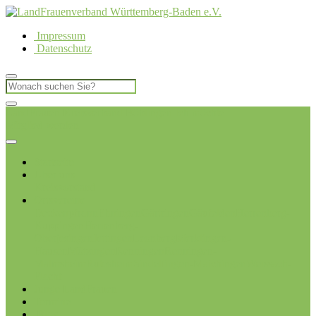
Impressum
Datenschutz
LandFrauen Kreisverband Böblingen
Ich möchte
Mitglied werden
Startseite
Über uns
Kreisvorstand
Ortsvereine
Deckenpfronn
Ehningen
Gärtringen
Gäufelden
Herrenberg-
Kuppingen
Herrenberg-
Oberjesingen
Jettingen
Leonberg
Merklingen-
Hausen
Mötzingen
Renningen
Renningen-
Malmsheim
Rutesheim
Sindelfingen-Maichingen
Weissach-
Flacht
Junge LandFrauen
Termine
Blog