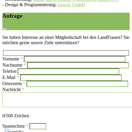
-
Design & Programmierung:
bzweic GmbH
Anfrage
Sie haben Interesse an einer Mitgliedschaft bei den LandFrauen? Sie
möchten gerne unsere Ziele unterstützen?
Vorname
*
Bi
Nachname
*
Bitte l
Telefon
E-Mail
*
Ortsverein
*
Nachricht
*
Bitte lasse dieses Feld leer.
0
/500 Zeichen
Spamschutz
*